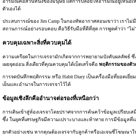
อารมณ์คือส่วนหนึ่งของมนุษย์ แต่การปล่อยให้อารมณ์อยู่เหน
ตัวเองได้
ประสบการณ์ของ Jim Camp ในกองทัพอากาศสอนเขาว่า เราไม่มีทา
สถานการณ์อย่างรอบคอบ คือวิธีรับมือที่ดีที่สุด การพูดคำว่า “ไม่
ควบคุมเฉพาะสิ่งที่ควบคุมได้
ความเครียดในการเจรจามักเกิดจากการพยายามบังคับผลลัพธ์ ซึ่งเ
เผยจุดอ่อน สิ่งเดียวที่คุณควบคุมได้เบ็ดเสร็จคือ
พฤติกรรมของตัว
การจดบันทึกพฤติกรรม หรือ Habit Diary เป็นเครื่องมือที่ยอดเย
เย็นและอำนาจในการเจรจาไว้ได้
ข้อมูลเชิงลึกคืออำนาจต่อรองที่เหนือกว่า
การเดินเข้าสู่ห้องเจรจาโดยปราศจากการค้นคว้าข้อมูลเปรียบเส
ซึ้ง ในยุคที่เศรษฐกิจมีความเปราะบางและท้าทาย การมีข้อมูลที่แม
ยกตัวอย่างเช่น หากคุณต้องเจรจากับลูกค้าหรือเอเจนซี่โฆษณาในปั