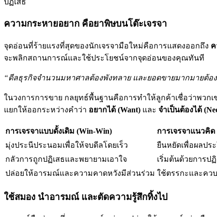
ปฏิเสธ
ความกระหายอยาก คือยาพิษบนโต๊ะเจรจา
จุดอ่อนที่ร้ายแรงที่สุดของนักเจรจามือใหม่คือการแสดงออกถึง
ค
จะพลิกสถานการณ์และใช้ประโยชน์จากจุดอ่อนของคุณทันที
“ดีลธุรกิจจำนวนมหาศาลต้องพังทลาย และยอดขายมากมายต้องสู
ในวงการการขาย กลยุทธ์พื้นฐานคือการทำให้ลูกค้าเชื่อว่าพวก
แยกให้ออกระหว่างคำว่า
อยากได้ (Want)
และ
จำเป็นต้องได้ (Ne
การเจรจาแบบดั้งเดิม (Win-Win)
การเจรจาแนวคิด 
มุ่งประนีประนอมเพื่อให้จบดีลโดยเร็ว
ยืนหยัดเพื่อผลประ
กลัวการถูกปฏิเสธและพยายามเอาใจ
เริ่มต้นด้วยการป
ปล่อยให้อารมณ์และความคาดหวังมีส่วนร่วม
ใช้ตรรกะและควบ
ใช้สมอง นำอารมณ์ และตัดความรู้สึกทิ้งไป