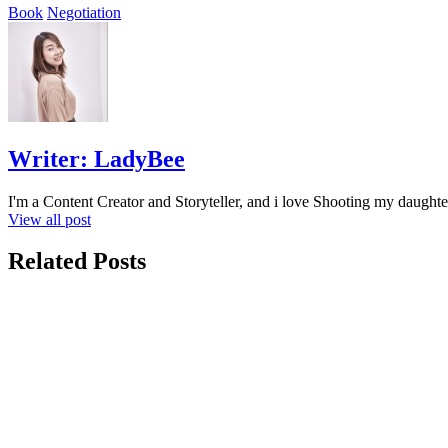
Book
Negotiation
Writer:
LadyBee
I'm a Content Creator and Storyteller, and i love Shooting my daughte
View all post
Related Posts