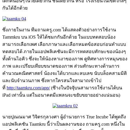
เด็กคนอื่นๆในวัยเดียวกัน ชั้นเดียวกัน หรือ โรงเรียนในเขตใกล้ๆ
กันได้อีกด้วย
ซึ่งภายในงาน ทีมถามครู.com ได้แสดงตัวอย่างการใช้งาน
Tammkru บน iOS ให้ได้ชมกกันอีกด้วย ในแบบทดสอบน้อง
สามารถเลือกเพศ เลือกภาษาและเลือกหมดข้อสอบก่อนทำแบบ
ทดสอบได้ ภายในแอปพลิเคชันจะมีการทดสอบทักษะของน้องๆ
ทั้งด้านไอคิว ซึ่งจะให้น้องหาเงาของภาพ ดูทิศทางการหมุนของ
ภาพ และเปรียบเทียบขนาดของภาพ ส่วนทักษะทางด้านการ
คำนวณคณิตศาสตร์ น้องจะได้บวกและลบเลข นับบล็อคสามมิติ
และนับจำนวนภาพ ซึ่งหากใครสนใจสามาถเข้าไป
ที่
http://taamkru.com/app/
(ซึางในปัจจุับนสามารถใช้งานได้บน
iPad เท่านั้น แต่ในอนาคตมีแพลนจะขยับขยายอย่างแน่นอน)
นายปุณณมาศ วิจิตรกุลวงศา ผู้อำนวยการ True Incube ได้พูดถึง
แอปพลิเคชัน Taamkru นี้ว่าเป็นผลงานของ ถามครู.com หนึ่งใน