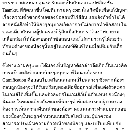
บรรยากาศแบบอบอุ่น น่ารักและเป็นกันเอง แอปพลิเคชัน
Taamkru ที่พัฒนาขึ้นโดยทีมถามครู.com นั้นเกิดขึ้นเพื่อแก้ปัญหา
เรื่องความซ้ำซากจำเจของข้อสอบที่ไร้สีสัน แถมยังทำซ้ำไม่ได้
จากหนังสือทำให้น้องๆอนุบาลเกิดอาการไม่อยากทำข้อสอบ ใน
ขณะเดียวกันทางผู้ปกครองก็รู้สึกเบื่อกับการ “ต้อง” พยายาม
เกลี้ยกล่อมให้น้องๆยอมทำข้อสอบ และไม่สามารถรู้ได้เลยว่า
ทักษะต่างๆของน้องๆนั้นอยู่ในเกณฑ์ดีแค่ไหนเมื่อเทียบกับเด็ก
คนอื่นๆ
ซึ่งทาง ถามครู.com ได้มองเห็นปัญหาดังกล่าวจึงเกิดเป็นแนวคิด
การสร้างคลังข้อสอบน้องๆอนุบาล ที่ไม่น่าเบื่อระบบ
Gamification คือสอบไปเหมือนเล่นเกมส์ไปพลางๆ ซึ่งหากน้องๆ
ตอบถูกน้องๆจะได้รับเหรียญทองเพื่อซื้ออุกรณ์เพื่อแต่งตัวละคร
ในเกมส์ได้เพิ่มขึ้น และตัวละครในเกมส์ก็เป็นตัวแทนของน้องๆ
นั่นเอง ในขณะเดียวกันขณะที่น้องๆทำข้อสอบ หากผู้ปกครอง
ต้องการเห็นความคืบหน้าของน้องๆ คะแนนการทำแบบทดสอบ
ของนั้องๆนั้นจะถูกคำนวณแบบเรียลไทม์ และผู้ปกครอง
สามารถประเมินความก้าวหน้าของน้องๆ และเปรียบเทียบกับ