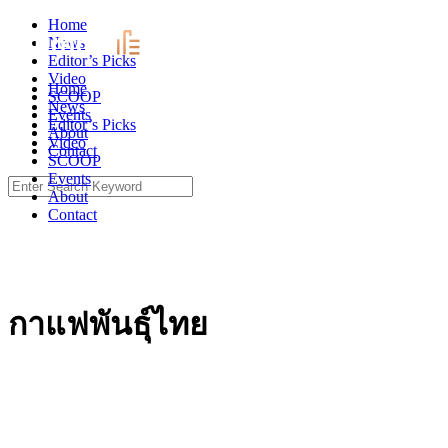
Skip
Home
to
News
content
Editor’s Picks
Video
Home
SCOOP
News
Events
Editor’s Picks
About
Video
Contact
SCOOP
Events
Search
About
for:
Contact
กาแฟพันธุ์ไทย