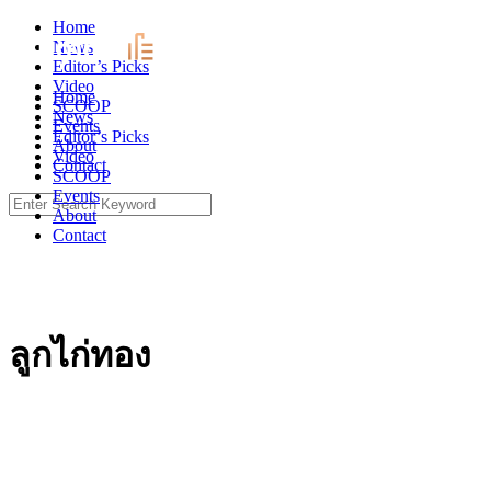
Skip
Home
to
News
content
Editor’s Picks
Video
Home
SCOOP
News
Events
Editor’s Picks
About
Video
Contact
SCOOP
Events
Search
About
for:
Contact
ลูกไก่ทอง