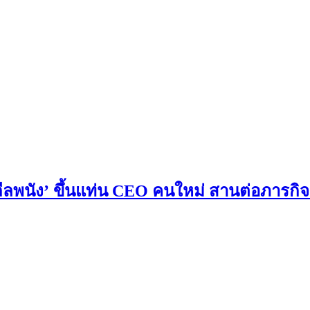
 ลีลพนัง’ ขึ้นแท่น CEO คนใหม่ สานต่อภารกิ