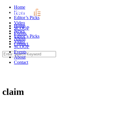
Skip
Home
to
News
content
Editor’s Picks
Video
Home
SCOOP
News
Events
Editor’s Picks
About
Video
Contact
SCOOP
Events
Search
About
for:
Contact
claim