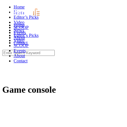
Skip
Home
to
News
content
Editor’s Picks
Video
Home
SCOOP
News
Events
Editor’s Picks
About
Video
Contact
SCOOP
Events
Search
About
for:
Contact
Game console