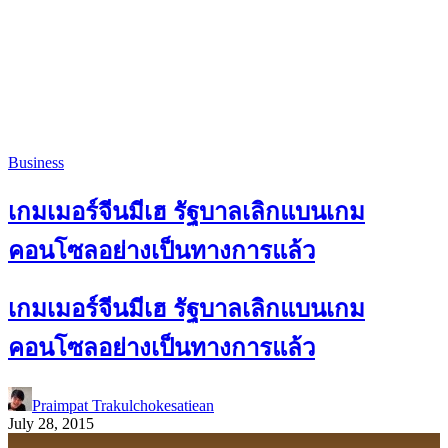
Business
เกมเมอร์จีนมีเฮ รัฐบาลเลิกแบนเกม
คอนโซลอย่างเป็นทางการแล้ว
เกมเมอร์จีนมีเฮ รัฐบาลเลิกแบนเกม
คอนโซลอย่างเป็นทางการแล้ว
Praimpat Trakulchokesatiean
July 28, 2015