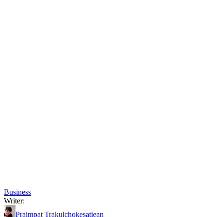
Business
Writer:
Praimpat Trakulchokesatiean