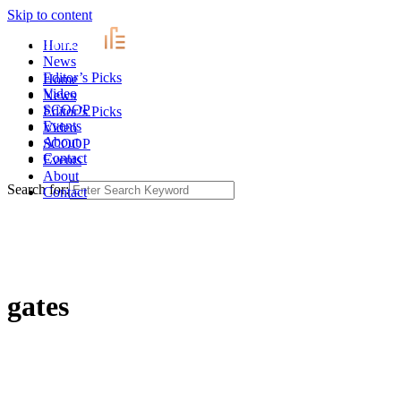
Skip to content
Home
News
Editor’s Picks
Home
Video
News
SCOOP
Editor’s Picks
Events
Video
About
SCOOP
Contact
Events
About
Search for:
Contact
gates