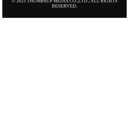
© 2025 THUMBSUP MEDIA CO.,LTD., ALL RIGHTS
RESERVED.