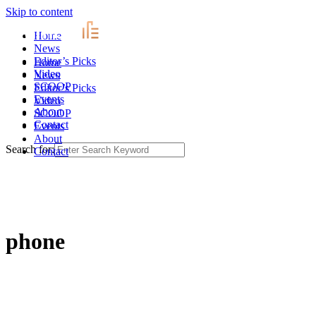
Skip to content
Home
News
Editor’s Picks
Home
Video
News
SCOOP
Editor’s Picks
Events
Video
About
SCOOP
Contact
Events
About
Search for:
Contact
phone