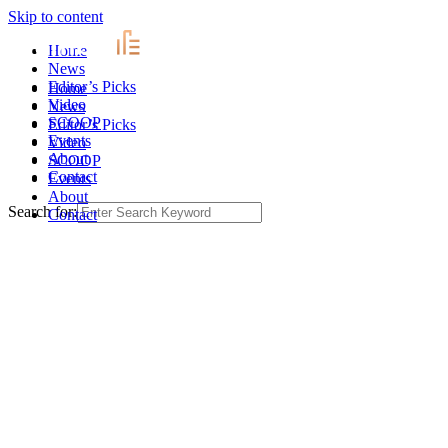
Skip to content
Home
News
Editor’s Picks
Home
Video
News
SCOOP
Editor’s Picks
Events
Video
About
SCOOP
Contact
Events
About
Search for:
Contact