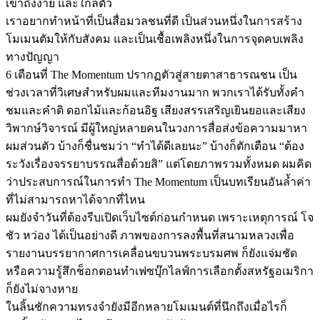
เข้าถึงง่าย และใกล้ตัว
เราอยากทำหน้าที่เป็นสื่อมวลชนที่ดี เป็นส่วนหนึ่งในการสร้าง
โมเมนตัมให้กับสังคม และเป็นเชื้อเพลิงหนึ่งในการจุดคบเพลิง
ทางปัญญา
6 เดือนที่ The Momentum ปรากฏตัวสู่สายตาสาธารณชน เป็น
ช่วงเวลาที่วิเศษสำหรับผมและทีมงานมาก พวกเราได้รับทั้งคำ
ชมและคำติ ดอกไม้และก้อนอิฐ เสียงสรรเสริญเยินยอและเสียง
วิพากษ์วิจารณ์ มีผู้ใหญ่หลายคนในวงการสื่อส่งข้อความมาหา
ผมส่วนตัว บ้างก็ชื่นชมว่า “ทำได้ดีเลยนะ” บ้างก็ตักเตือน “ต้อง
ระวังเรื่องจรรยาบรรณสื่อด้วยสิ” แต่โดยภาพรวมทั้งหมด ผมคิด
ว่าประสบการณ์ในการทำ The Momentum เป็นบทเรียนอันล้ำค่า
ที่ไม่สามารถหาได้จากที่ไหน
ผมยังจำวันที่ต้องรีบเปิดเว็บไซต์ก่อนกำหนด เพราะเหตุการณ์ โจ
ชัว หว่อง ได้เป็นอย่างดี ภาพของการลงพื้นที่สนามหลวงเพื่อ
รายงานบรรยากาศการเคลื่อนขบวนพระบรมศพ ก็ยังแจ่มชัด
หรือความรู้สึกช็อกตอนทำเฟซบุ๊กไลฟ์การเลือกตั้งสหรัฐอเมริกา
ก็ยังไม่จางหาย
ในลิ้นชักความทรงจำยังมีอีกหลายโมเมนต์ที่นึกถึงเมื่อไรก็