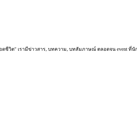
อดชีวิต" เรามีข่าวสาร, บทความ, บทสัมภาษณ์ ตลอดจน event ที่นัก