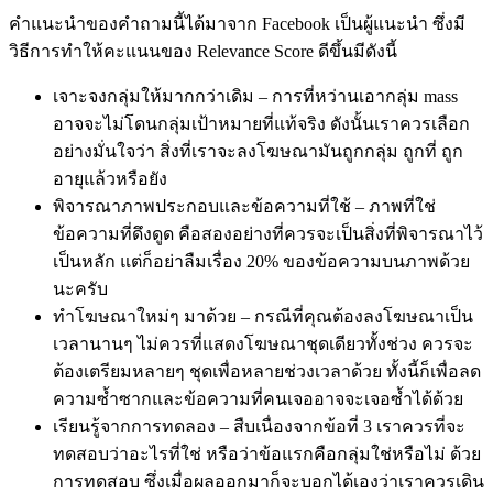
คำแนะนำของคำถามนี้ได้มาจาก Facebook เป็นผู้แนะนำ ซึ่งมี
วิธีการทำให้คะแนนของ Relevance Score ดีขึ้นมีดังนี้
เจาะจงกลุ่มให้มากกว่าเดิม – การที่หว่านเอากลุ่ม mass
อาจจะไม่โดนกลุ่มเป้าหมายที่แท้จริง ดังนั้นเราควรเลือก
อย่างมั่นใจว่า สิ่งที่เราจะลงโฆษณามันถูกกลุ่ม ถูกที่ ถูก
อายุแล้วหรือยัง
พิจารณาภาพประกอบและข้อความที่ใช้ – ภาพที่ใช่
ข้อความที่ดึงดูด คือสองอย่างที่ควรจะเป็นสิ่งที่พิจารณาไว้
เป็นหลัก แต่ก็อย่าลืมเรื่อง 20% ของข้อความบนภาพด้วย
นะครับ
ทำโฆษณาใหม่ๆ มาด้วย – กรณีที่คุณต้องลงโฆษณาเป็น
เวลานานๆ ไม่ควรที่แสดงโฆษณาชุดเดียวทั้งช่วง ควรจะ
ต้องเตรียมหลายๆ ชุดเพื่อหลายช่วงเวลาด้วย ทั้งนี้ก็เพื่อลด
ความซ้ำซากและข้อความที่คนเจออาจจะเจอซ้ำได้ด้วย
เรียนรู้จากการทดลอง – สืบเนื่องจากข้อที่ 3 เราควรที่จะ
ทดสอบว่าอะไรที่ใช่ หรือว่าข้อแรกคือกลุ่มใช่หรือไม่ ด้วย
การทดสอบ ซึ่งเมื่อผลออกมาก็จะบอกได้เองว่าเราควรเดิน