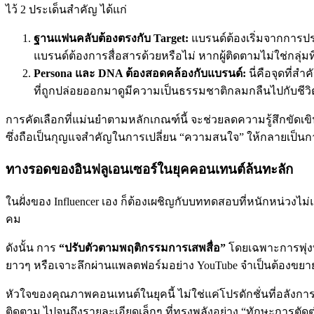
ไว้ 2 ประเด็นสำคัญ ได้แก่
ฐานแฟนคลับต้องตรงกับ Target:
แบรนด์ต้องเริ่มจากการปร
แบรนด์ต้องการสื่อสารด้วยหรือไม่ หากผู้ติดตามไม่ใช่กลุ่ม
Persona และ DNA ต้องสอดคล้องกับแบรนด์:
นี่คือจุดที่ส
ที่ถูกปล่อยออกมาดูมีความเป็นธรรมชาติกลมกลืนไปกับชีวิ
การคัดเลือกที่แม่นยำตามหลักเกณฑ์นี้ จะช่วยลดความรู้สึกขัดเขิน
ซึ่งถือเป็นกุญแจสำคัญในการเปลี่ยน “ความสนใจ” ให้กลายเป็นการ 
ทางรอดของอินฟลูเอนเซอร์ในยุคคอนเทนต์ล้นทะลัก
ในฝั่งของ Influencer เอง ก็ต้องเผชิญกับบททดสอบที่หนักหน่วงไม่
คม
ดังนั้น การ
“ปรับตัวตามพฤติกรรมการเสพสื่อ”
โดยเฉพาะการพุ่
ยาวๆ หรือเจาะลึกผ่านแพลตฟอร์มอย่าง YouTube จำเป็นต้องขยายทั
หัวใจของคุณภาพคอนเทนต์ในยุคนี้ ไม่ใช่แค่โปรดักชั่นที่อลังการ
ติดตาม ไปจนถึงรายละเอียดเล็กๆ ที่ทรงพลังอย่าง “ทักษะการตัดต่อ