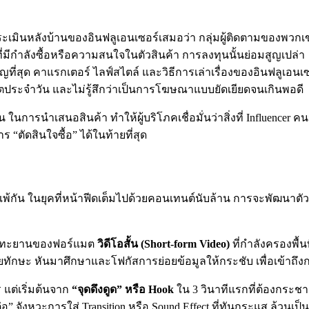
ะเมินหลังบ้านของอินฟลูเอนเซอร์เสมอว่า กลุ่มผู้ติดตามของพวกเข
ที่มีกำลังซื้อหรือความสนใจในตัวสินค้า การลงทุนนั้นย่อมสูญเปล่า
ำคัญที่สุด คาแรกเตอร์ ไลฟ์สไตล์ และวิธีการเล่าเรื่องของอินฟลู
ตประจำวัน และไม่รู้สึกว่าเป็นการโฆษณาแบบยัดเยียดจนเกินพอดี
 ในการนำเสนอสินค้า ทำให้ผู้บริโภคเชื่อมั่นว่าสิ่งที่ Influencer 
“ตัดสินใจซื้อ” ได้ในท้ายที่สุด
แพ้กัน ในยุคที่หน้าฟีดเต็มไปด้วยคอนเทนต์นับล้าน การจะพัฒนาตัวเอ
งทะยานของฟอร์แมต
วิดีโอสั้น (Short-form Video)
ที่กำลังครองพื้น
กษะ หันมาศึกษาและโฟกัสการย่อยข้อมูลให้กระชับ เพื่อเข้าถึงกลุ
 แต่เริ่มต้นจาก
“จุดดึงดูด” หรือ Hook
ใน 3 วินาทีแรกที่ต้องกระช
” จังหวะการใส่ Transition หรือ Sound Effect ที่ทันกระแส ล้วนเป