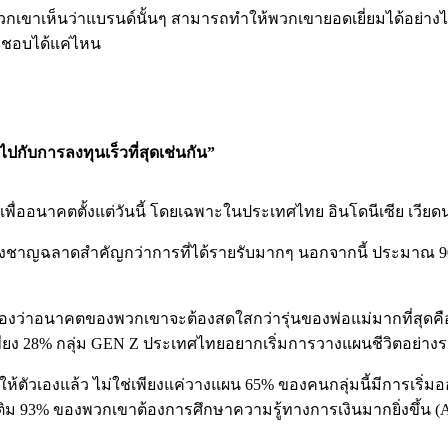
าเห็นว่าแบรนด์นั้นๆ สามารถทำให้พวกเขายอดเยี่ยมได้อย่างไร แ
ขาชอบได้แค่ไหน
ินไปกับการลงทุนเร็วที่สุดเช่นกัน”
่ออนาคตตั้งแต่วันนี้ โดยเฉพาะในประเทศไทย อินโดนีเซีย เวียดน
งชาญฉลาดสำคัญกว่าการที่ได้รายรับมากๆ นอกจากนี้ ประมาณ 90
ี่มองว่าอนาคตของพวกเขาจะต้องสดใสกว่ารุ่นของพ่อแม่มากที่สุดค
เพียง 28% กลุ่ม GEN Z ประเทศไทยอยากเริ่มการวางแผนชีวิตอย่างรวดเ
้ตัวเองแล้ว ไม่ใช่เพียงแค่วางแผน 65% ของคนกลุ่มนี้มีการเริ่ม
เติม 93% ของพวกเขาต้องการศึกษาความรู้ทางการเงินมากยิ่งขึ้น (AP