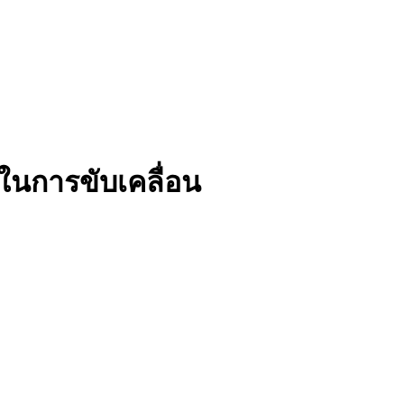
ในการขับเคลื่อน