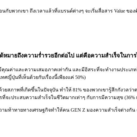
อนกับพวกเขา ถึงเวลาแล้วที่แบรนด์ต่างๆ จะเริ่มสื่อสาร Value ข
หมายถึงความร่ำรวยอีกต่อไป แต่คือความสำเร็จในการได้
งมีคุณค่าและความเสมอภาคเท่ากัน และมีอิสระที่จะทำงานประเภทใ
่ปุ่นที่เห็นด้วยกับเรื่องนี้เพียงแค่ 50%)
ั้น ด้วยสภาพที่เกิดขึ้นในปัจจุบัน ทำให้ 81% ของพวกเขารู้สึกกังว
ที่จะประสบความสำเร็จในชีวิตมากเท่าๆ กับการมีความสุข (36%
ความท้าทายทางเศรษฐกิจทำให้คน GEN Z มองความสำเร็จต่างกัน