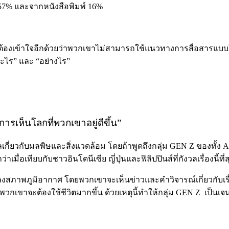
 57% และจากหนังสือพิมพ์ 16%
็นต้องเข้าใจอีกด้วยว่าพวกเขาไม่สามารถใช้แนวทางการสื่อสารแบ
อะไร” และ “อย่างไร”
เห็นโลกที่พวกเขาอยู่ดีขึ้น”
ยวกับมลพิษและสิ่งแวดล้อม โดยถ้าพูดถึงกลุ่ม GEN Z ของทั้ง AP
ื่อเทียบกับชาวอินโดนีเซีย ญี่ปุ่นและฟิลิปปินส์ที่กังวลเรื่องนี้ที่ส
ลงสภาพภูมิอากาศ โดยพวกเขาจะเห็นข่าวและคำวิจารณ์เกี่ยวกับเ
พวกเขาจะต้องใช้ชีวิตมากขึ้น ด้วยเหตุนี้ทำให้กลุ่ม GEN Z เป็น