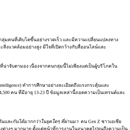
ุ่มคนที่เติบโตขึ้นอย่างรวดเร็ว และมีความเปลี่ยนแปลงทาง
ิ่งแวดล้อมอย่างสูง มีใจที่เปิดกว้างกับสื่ออนไลน์และ
่าจับตามอง เนื่องจากคนกลุ่มนี้ไม่เพียงแต่เป็นผู้บริโภคใน
ntelligence) ทำการศึกษาอย่างละเอียดถึงแรงกระตุ้นและ
4,500 คน ที่มีอายุ 13-23 ปี ข้อมูลเหล่านี้ถอดความเป็นเทรนด์และ
ึงกันและกันได้มากกว่าในยุคใดๆ ที่ผ่านมา
คน Gen Z ชาวเอเชีย
่องต่างๆ มากมาย ตั้งแต่หน้าที่การงานในอนาคตไปจนถึงความเป็น