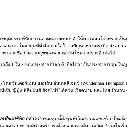
และพฤติกรรมที่นักการตลาดหลายคนกำลังให้ความสนใจ เพราะเป็นกล
มองอนาคตในแง่มุมที่ดี มีความใส่ใจต่อปัญหาทางเศรฐกิจ สังคม และส
ขภาพ และเชื่อว่าความสุขของพวกเขาไม่ใช่ความรวยอีกต่อไป
กถึง 1 ใน 3 ของประชากรโลก ซึ่งถือได้ว่าเป็นประชากรกลุ่มใหญ่ที่น
C) โดย วันเดอร์แมน ธอมสัน อินเทลลิเจนซ์ (Wunderman Thompson I
ีเซีย ญี่ปุ่น ฟิลิปปินส์ สิงคโปร์ ไต้หวัน เวียดนาม และไทย จำนวน 
อเชียแปซิฟิก กล่าวว่า
คนกลุ่มนี้คือรุ่นที่เป็นสากลและเชื่อมโยงถ
าศและมรสุมทางภูมิศาสตร์การเมือง พวกเขามีความวิตกกังวลในเรื