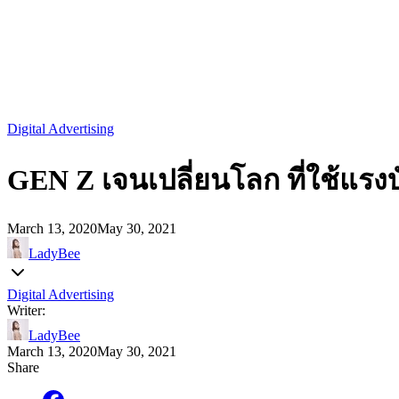
Digital Advertising
GEN Z เจนเปลี่ยนโลก ที่ใช้แร
March 13, 2020
May 30, 2021
LadyBee
Digital Advertising
Writer:
LadyBee
March 13, 2020
May 30, 2021
Share