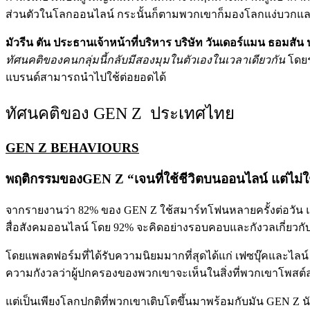
ส่วนตัวในโลกออนไลน์ กระนั้นก็ตามพวกเขาก็มองโลกแง่บวกแล
มัวรีน ตัน ประธานเจ้าหน้าที่บริหาร บริษัท วันเดอร์แมน ธอมสั
ทัศนคติของคนกลุ่มนี้กลับมีสองมุมในตัวเองในเวลาเดียวกัน
โดยร
แบรนด์สามารถนำไปใช้ต่อยอดได้
ทัศนคติของ GEN Z ประเทศไทย
GEN Z BEHAVIOURS
พฤติกรรมของGEN Z “เจนที่ใช้ชีวิตบนออนไลน์ แต่ไม่ใช
จากรายงานว่า 82% ของ GEN Z ใช้สมาร์ทโฟนหลายครั้งต่อวัน 
สื่อสังคมออนไลน์ โดย 92% จะคิดอย่างรอบคอบและกังวลเกี่ยวก
โดยแพลตฟอร์มที่ได้รับความนิยมมากที่สุดได้แก่ เฟซบุ๊คและไล
ความกังวลว่าผู้ปกครองของพวกเขาจะเห็นในสิ่งที่พวกเขาโพสต์ลงบ
แต่เป็นเพียงโลกปกติที่พวกเขาเติบโตขึ้นมาพร้อมกับมัน GEN Z น