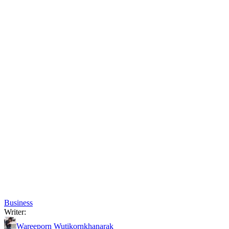
Business
Writer:
Wareeporn Wutikornkhanarak