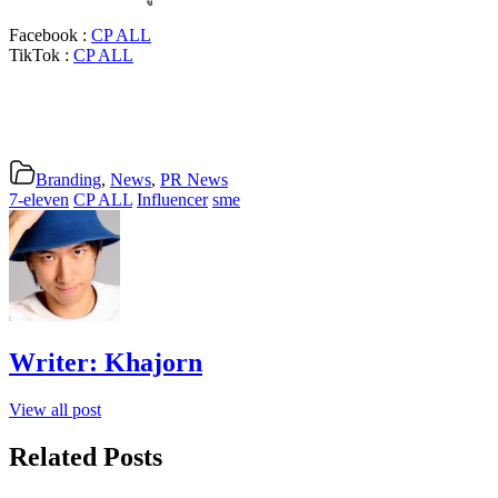
Facebook :
CP ALL
TikTok :
CP ALL
Branding
,
News
,
PR News
7-eleven
CP ALL
Influencer
sme
Writer:
Khajorn
View all post
Related Posts