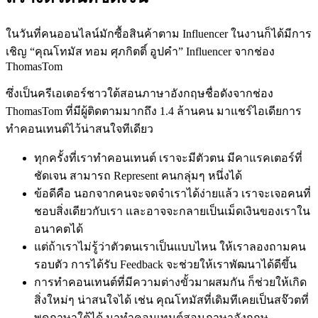
ในวันที่คนออนไลน์มักซื้อสินค้าตาม Influencer ในงานก็ได้มีการ
เชิญ “คุณโทมัส ทอม ศุภกิตติ์ อูปคำ” Influencer จากช่อง
ThomasTom
ซึ่งเป็นครีเอเตอร์ชาวใต้สอนภาษาอังกฤษชื่อดังจากช่อง
ThomasTom ที่มีผู้ติดตามมากถึง 1.4 ล้านคน มาแชร์ไอเดียการ
ทำคอนเทนต์ไว้น่าสนใจทีเดียว
ทุกครั้งที่เราทำคอนเทนต์ เราจะมีตัวตน มีคาแรคเตอร์ที่
ชัดเจน สามารถ Represent คนกลุ่มๆ หนึ่งได้
ข้อดีคือ นอกจากคนจะจดจำเราได้ง่ายแล้ว เราจะเจอคนที่
ชอบสิ่งเดียวกับเรา และอาจจะกลายเป็นเม็ดเงินของเราใน
อนาคตได้
แต่ถ้าเราไม่รู้ว่าตัวตนเราเป็นแบบไหน ให้เราลองถามคน
รอบตัว การได้รับ Feedback จะช่วยให้เราพัฒนาได้ดีขึ้น
การทำคอนเทนต์ที่มีความต่างขั้วมาผสมกัน ก็ช่วยให้เกิด
สิ่งใหม่ๆ น่าสนใจได้ เช่น คุณโทมัสที่เดิมทีเคยเป็นสจ๊วตที่
พูดภาษาใต้ได้ มาทำคอนเทนต์สอนภาษาอังกฤษ