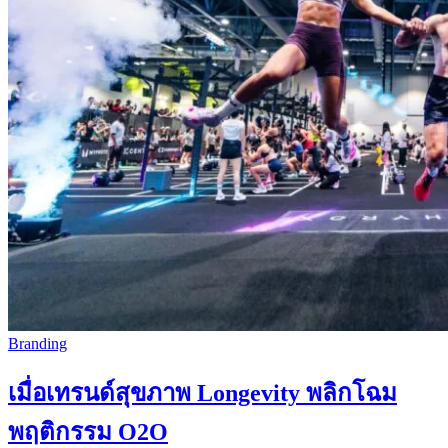
Branding
เมื่อเทรนด์สุขภาพ Longevity พลิกโฉม
พฤติกรรม O2O