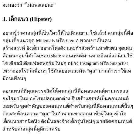
จะมองว่า “ไม่แพงเลยนะ”
3. เด็กแนว (Hipster)
อยากรู้ว่าคนกลุ่มนี้เป็นใครให้ไปเดินสยาม ใช่แล้ว! คนกลุ่มนี้คือ
กลุ่มเด็กแนวยุค Millenials หรือ Gen Z พวกเขาเป็นคน
สร้างสรรค์ ยังเด็ก อยากโด่งดัง และกำลังคว้านหาตัวตน จุดเด่น
คือคนกลุ่มนี้มักไม่ชอบ share คอนเทนต์ผ่านทางอีเมล์แต่นิยมใช้
โซเชียลมีเดียแฟลตฟอร์มใหม่ๆ อย่าง Instagram หรือ Snapchat
เพราะอะไร? ก็เพื่อนๆ ใช้กันเยอะและมัน “คูล” มากถ้าเราใช้เห
มือนเพื่อนๆ
คอนเทนต์ที่คุณควรผลิตให้คนกลุ่มนี้คือคอนเทนต์ตามกระแส
อะไรมาใหม่ อะไรแปลกแตกต่าง รีบสร้างสรรค์เป็นคอนเทนต์
เลยครับ จุดสำคัญของคอนเทนต์สำหรับกลุ่มนี้คือคอนเทนต์นั้นๆ
ต้องสะท้อนความ “คูล” ในตัวพวกเขาออกมาซึ่งผู้ใหญ่เข้าใจ
เด็กแนวยากนิดนึง ดังนั้นลองจ้างเด็กรุ่นใหม่ๆ มาผลิตคอนเทนต์
สำหรับคนกลุ่มนี้ดูดีกว่าครับ