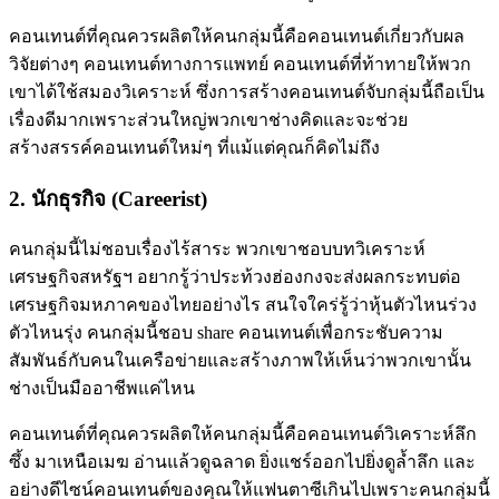
คอนเทนต์ที่คุณควรผลิตให้คนกลุ่มนี้คือคอนเทนต์เกี่ยวกับผล
วิจัยต่างๆ คอนเทนต์ทางการแพทย์ คอนเทนต์ที่ท้าทายให้พวก
เขาได้ใช้สมองวิเคราะห์ ซึ่งการสร้างคอนเทนต์จับกลุ่มนี้ถือเป็น
เรื่องดีมากเพราะส่วนใหญ่พวกเขาช่างคิดและจะช่วย
สร้างสรรค์คอนเทนต์ใหม่ๆ ที่แม้แต่คุณก็คิดไม่ถึง
2. นักธุรกิจ (Careerist)
คนกลุ่มนี้ไม่ชอบเรื่องไร้สาระ พวกเขาชอบบทวิเคราะห์
เศรษฐกิจสหรัฐฯ อยากรู้ว่าประท้วงฮ่องกงจะส่งผลกระทบต่อ
เศรษฐกิจมหภาคของไทยอย่างไร สนใจใคร่รู้ว่าหุ้นตัวไหนร่วง
ตัวไหนรุ่ง คนกลุ่มนี้ชอบ share คอนเทนต์เพื่อกระชับความ
สัมพันธ์กับคนในเครือข่ายและสร้างภาพให้เห็นว่าพวกเขานั้น
ช่างเป็นมืออาชีพแค่ไหน
คอนเทนต์ที่คุณควรผลิตให้คนกลุ่มนี้คือคอนเทนต์วิเคราะห์ลึก
ซึ้ง มาเหนือเมฆ อ่านแล้วดูฉลาด ยิ่งแชร์ออกไปยิ่งดูล้ำลึก และ
อย่างดีไซน์คอนเทนต์ของคุณให้แฟนตาซีเกินไปเพราะคนกลุ่มนี้