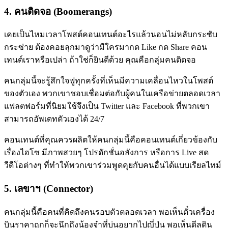
4. คนติดจอ (Boomerangs)
เคยเป็นไหมเวลาโพสต์คอนเทนต์อะไรแล้วนอนไม่หลับกระซับ
กระซ่าย ต้องคอยลุกมาดูว่ามีใครมากด Like กด Share คอน
เทนต์เราหรือเปล่า ถ้าใช่ก็ยินดีด้วย คุณคือกลุ่มคนติดจอ
คนกลุ่มนี้จะรู้สึกใจฟูทุกครั้งที่เห็นมีความเคลื่อนไหวในโพสต์
ของตัวเอง พวกเขาชอบเชื่อมต่อกับผู้คนในเครือข่ายตลอดเวลา
แฟลตฟอร์มที่นิยมใช้จึงเป็น Twitter และ Facebook ที่พวกเขา
สามารถอัพเดทตัวเองได้ 24/7
คอนเทนต์ที่คุณควรผลิตให้คนกลุ่มนี้คือคอนเทนต์เกี่ยวข้องกับ
เรื่องไฮโซ มีภาพสวยๆ โปรดักชั่นอลังการ หรือการ Live สด
วีดีโอต่างๆ ที่ทำให้พวกเขาร่วมพูดคุยกับคนอื่นได้แบบเรียลไทม์
5. เลขาฯ (Connector)
คนกลุ่มนี้คือคนที่คิดถึงคนรอบตัวตลอดเวลา พอเห็นตั๋วเครื่อง
บินราคาถูกก็จะนึกถึงน้องจ๋าที่บ่นอยากไปญี่ปุ่น พอเห็นดีลดิน