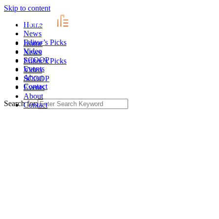
Skip to content
Home
News
Editor’s Picks
Home
Video
News
SCOOP
Editor’s Picks
Events
Video
About
SCOOP
Contact
Events
About
Search for:
Contact