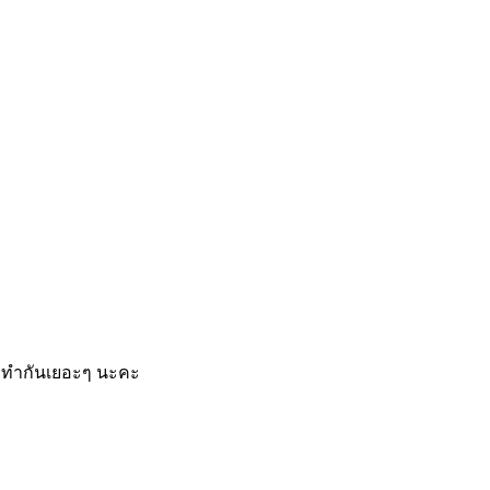
องทำกันเยอะๆ นะคะ