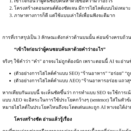
เข้าใจก่อนว่าผู้คนชอบค้นหาด้วยข้อความว่าอะไร
โครงสร้างคอนเทนต์ต้องชัดเจน มีการไฮไลต์แบบไม่เหมา
ภาษาทางการก็ดี แต่ใช้แบบเล่าให้เพื่อนฟังจะดีมาก
การที่เราสรุปเป็น 3 ลักษณะดังกล่าวด้านบนนั้น ค่อนข้างครบถ้ว
“เข้าใจก่อนว่าผู้คนชอบค้นหาด้วยคำว่าอะไร”
จริงๆ ใช้คำว่า “คำ” อาจจะไม่ถูกต้องนัก เพราะตอนนี้ AI จะอ่า
(ตัวอย่างการไฮไลต์คำแบบ SEO) “ร้านอาหาร” “อร่อย” “ถูก
(ตัวอย่างการไฮไลต์คำแบบ AEO) “ร้านอาหารอร่อย แถวสุขุ
หากเทียบกันแบบนี้ จะเห็นชัดขึ้นว่า การทำแบบ SEO จะใช้การเน
แบบ AEO จะอิสระในการใช้ประโยคกว้างๆ (sentence) ใส่ในหัวข้อ เพ
หมายไฮไลต์ในประโยคไหนถึงจะโดดเด่นและถูก AI หาเจอได้ง่ายขึ
โครงสร้างชัด อ่านแล้วรู้เรื่อง