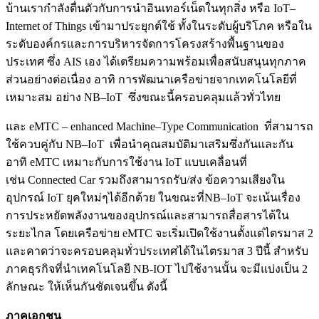
บ้านเรากำลั
งตื่นตัวกับการนำอินเทอร์เน็
ตในทุกสิ่ง หรือ
IoT
–
Internet of Things
เข้ามาประยุกต์ใช้
ทั้งในระดับผู้บริโภค
หรือใน
ระดับองค์กรและการบริ
หารจัดการโครงสร้างพื้นฐานของ
ประเทศ
ซึ่ง AIS เอง ได้เตรียมความพร้
อมเพื่อสนับสนุนทุกภาค
ส่วนอย่
างต่อเนื่อง อาทิ การพัฒนาเครือข่ายจากเทคโนโลยี
ที่
เหมาะสม
อย่าง
NB
–
IoT
ซึ่งขณะนี้ครอบคลุมแล้วทั่วไทย
และ
eMTC
–
enhanced Machine
–
Type Communication
ที่สามารถ
ใช้ควบคู่กับ
NB
–
IoT
เพื่อนำคุณสมบัติมาเสริมซึ่งกั
นและกัน
อาทิ
eMTC
เหมาะกับการใช้งาน
IoT
แบบเคลื่อนที่
เช่น
Connected Car
รวมถึงสามารถรับ/ส่ง ข้อความเสียงใน
อุปกรณ์
IoT
ยุคใหม่ๆได้อีกด้วย ในขณะที่
NB
–
IoT
จะเน้นเรื่อง
การประหยัดพลั
งงานของอุปกรณ์และสามารถสื่
อสารได้ใน
ระยะไกล โดยเครือข่าย
eMTC
จะเริ่มเปิดใช้งานตั้งแต่ไตรมาส 2
และคาดว่าจะครอบคลุมทั่
วประเทศได้ในไตรมาส 3 ปีนี้
สำหรับ
ภาคธุรกิจที่นำเทคโนโลยี NB-IOT ไปใช้งานนั้น จะมีแบ่งเป็น 2
ลักษณะ ให้เห็นกันชัดเจนขึ้น ดังนี้
ภาคเอกชน