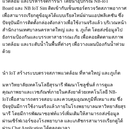
แวดล้อม และบริหารจัดการน้ำ โดยนำอุปกรณ์
NB-IoT
Board
และ
NB IoT Sim
ติดเข้ากับเซ็นเซอร์ตรวจวัดสภาพอากาศ
เพื่อสามารถเรียกดูข้อมูลได้แบบเรียลไทม์ผ่านแอปพลิเคชัน ซึ่ง
ปัจจุบันมีการติดตั้งกล่องดังกล่าวเพื่อใช้งานจริงแล้ว บริเวณหน้า
สำนักงานเทศบาลนครหาดใหญ่ และ จ
.
ภูเก็ต โดยส่งข้อมูลไป
ยังกรมป้องกันและบรรเทาสาธารณะภัย เพื่อคอยติดตามสภาพ
แวดล้อม และระดับน้ำในพื้นที่ต่างๆ เพื่อวางแผนป้องกันน้ำท่วม
ด้วย
นำ IoT สร้างระบบตรวจสภาพแวดล้อม ที่หาดใหญ่ และภูเก็ต
มหาวิทยาลัยเทคโนโลยีสุรนารี
พัฒนาโซลูชั่นส์ การดูแล
คุณภาพยาและเวชภัณฑ์ภายในคลังยาด้วยเทคโนโลยี
NB-
IoT
เพื่อสามารถตรวจสอบ และควบคุมอุณหภูมิที่เหมาะสม ซึ่ง
ปัจจุบันมีการใช้งานจริงแล้วภายในโรงพยาบาลมหาวิทยาลัยสุร
นารี โดยมีการพัฒนาซอฟท์แวร์เพิ่มเติมให้สามารถส่งข้อมูล
ผ่านเซิร์ฟเวอร์ของโรงพยาบาล และเภสัชกรสามารถเรียกดูได้
ผ่าน
Chat Application
ได้ตลอดเวลา