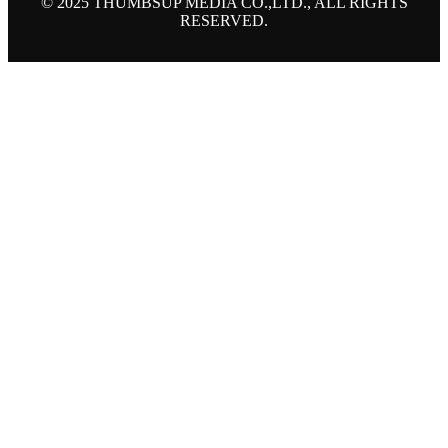
© 2025 THUMBSUP MEDIA CO.,LTD., ALL RIGHTS
RESERVED.