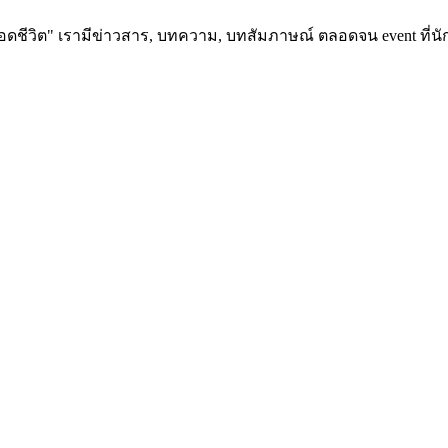
อดชีวิต" เรามีข่าวสาร, บทความ, บทสัมภาษณ์ ตลอดจน event ที่นัก