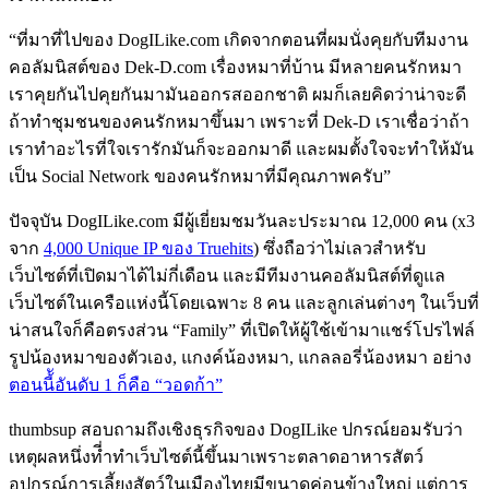
“ที่มาที่ไปของ DogILike.com เกิดจากตอนที่ผมนั่งคุยกับทีมงาน
คอลัมนิสต์ของ Dek-D.com เรื่องหมาที่บ้าน มีหลายคนรักหมา
เราคุยกันไปคุยกันมามันออกรสออกชาติ ผมก็เลยคิดว่าน่าจะดี
ถ้าทำชุมชนของคนรักหมาขึ้นมา เพราะที่ Dek-D เราเชื่อว่าถ้า
เราทำอะไรที่ใจเรารักมันก็จะออกมาดี และผมตั้งใจจะทำให้มัน
เป็น Social Network ของคนรักหมาที่มีคุณภาพครับ”
ปัจจุบัน DogILike.com มีผู้เยี่ยมชมวันละประมาณ 12,000 คน (x3
จาก
4,000 Unique IP ของ Truehits
) ซึ่งถือว่าไม่เลวสำหรับ
เว็บไซต์ที่เปิดมาได้ไม่กี่เดือน และมีทีมงานคอลัมนิสต์ที่ดูแล
เว็บไซต์ในเครือแห่งนี้โดยเฉพาะ 8 คน และลูกเล่นต่างๆ ในเว็บที่
น่าสนใจก็คือตรงส่วน “Family” ที่เปิดให้ผู้ใช้เข้ามาแชร์โปรไฟล์
รูปน้องหมาของตัวเอง, แกงค์น้องหมา, แกลลอรี่น้องหมา อย่าง
ตอนนี้ัอันดับ 1 ก็คือ “วอดก้า”
thumbsup สอบถามถึงเชิงธุรกิจของ DogILike ปกรณ์ยอมรับว่า
เหตุผลหนึ่งที่ำทำเว็บไซต์นี้ขึ้นมาเพราะตลาดอาหารสัตว์
อุปกรณ์การเลี้ยงสัตว์ในเมืองไทยมีขนาดค่อนข้างใหญ่ แต่การ