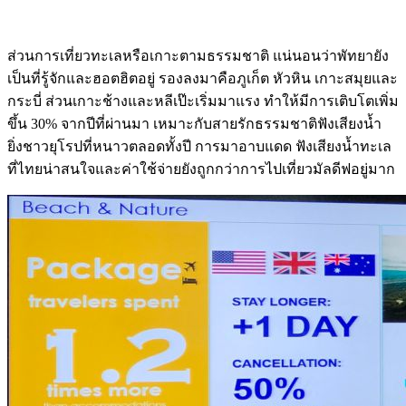
ส่วนการเที่ยวทะเลหรือเกาะตามธรรมชาติ แน่นอนว่าพัทยายัง
เป็นที่รู้จักและฮอตฮิตอยู่ รองลงมาคือภูเก็ต หัวหิน เกาะสมุยและ
กระบี่ ส่วนเกาะช้างและหลีเป๊ะเริ่มมาแรง ทำให้มีการเติบโตเพิ่ม
ขึ้น
30% จากปีที่ผ่านมา เหมาะกับสายรักธรรมชาติฟังเสียงน้ำ
ยิ่งชาวยุโรปที่หนาวตลอดทั้งปี การมาอาบแดด ฟังเสียงน้ำทะเล
ที่ไทยน่าสนใจและค่าใช้จ่ายยังถูกกว่าการไปเที่ยวมัลดีฟอยู่มาก