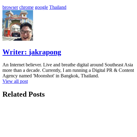
browser
chrome
google
Thailand
Writer:
jakrapong
An Internet believer. Live and breathe digital around Southeast Asia
more than a decade. Currently, I am running a Digital PR & Content
Agency named 'Moonshot' in Bangkok, Thailand.
View all post
Related Posts