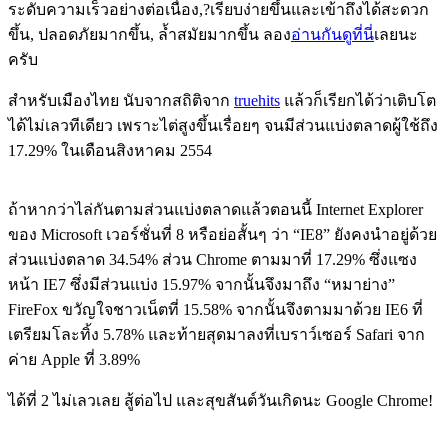
ระดับความเร็วอย่างต่อเนื่อง,?เรียบง่ายขึ้นและเข้าถึงได้สะดวก
ขึ้น, ปลอดภัยมากขึ้น, ล้ำสมัยมากขึ้น ลอง
อ่านกันดูที่นี่
เลยนะ
ครับ
สำหรับเมืองไทย นับจากสถิติจาก
truehits
แล้วก็เรียกได้ว่าเติบโต
ได้ไม่เลวทีเดียว เพราะไต่สูงขึ้นเรื่อยๆ จนมีส่วนแบ่งตลาดผู้ใช้ถึง
17.29% ในเดือนสิงหาคม 2554
ถ้าหากว่าไล่กันตามส่วนแบ่งตลาดแล้วตอนนี้ Internet Explorer
ของ Microsoft เวอร์ชั่นที่ 8 หรือย่อสั้นๆ ว่า “IE8” ยังคงนำอยู่ด้วย
ส่วนแบ่งตลาด 34.54% ส่วน Chrome ตามมาที่ 17.29% ซึ่งแซง
หน้า IE7 ซึ่งมีส่วนแบ่ง 15.97% จากนั้นจึงมาถึง “หมาย่าง”
FireFox ขวัญใจชาวเน็ตที่ 15.58% จากนั้นจึงตามมาด้วย IE6 ที่
เตรียมโละทิ้ง 5.78% และท้ายสุดมาลงที่เบราว์เซอร์ Safari จาก
ค่าย Apple ที่ 3.89%
ได้ที่ 2 ไม่เลวเลย สู้ต่อไป และสุขสันต์วันเกิดนะ Google Chrome!