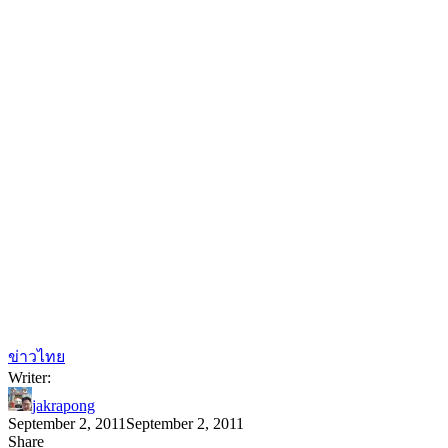
ข่าวไทย
Writer:
jakrapong
September 2, 2011
September 2, 2011
Share