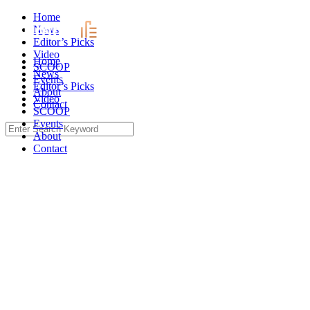
Skip
Home
to
News
content
Editor’s Picks
Video
Home
SCOOP
News
Events
Editor’s Picks
About
Video
Contact
SCOOP
Events
Search
About
for:
Contact