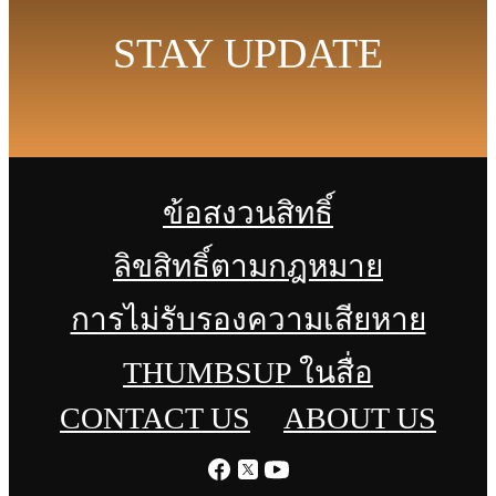
STAY UPDATE
ข้อสงวนสิทธิ์
ลิขสิทธิ์ตามกฎหมาย
การไม่รับรองความเสียหาย
THUMBSUP ในสื่อ
CONTACT US
ABOUT US