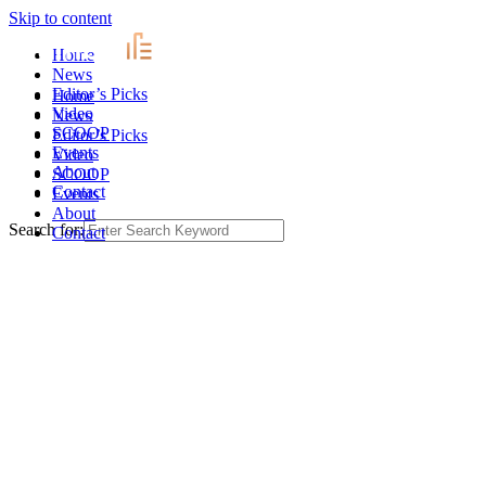
Skip to content
Home
News
Editor’s Picks
Home
Video
News
SCOOP
Editor’s Picks
Events
Video
About
SCOOP
Contact
Events
About
Search for:
Contact