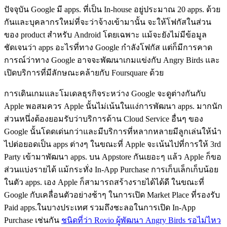
ปัจจุบัน Google มี apps. ที่เป็น In-house อยู่ประมาณ 20 apps. ด้วย
กันและบุคลากรใหม่ที่จะว่าจ้างเข้ามานั้น จะให้โฟกัสในส่วน
ของ product สำหรับ Android โดยเฉพาะ แม้จะยังไม่มีข้อมูล
ชัดเจนว่า apps อะไรที่ทาง Google กำลังโฟกัส แต่ก็มีการคาด
การณ์ว่าทาง Google อาจจะพัฒนาเกมแข่งกับ Angry Birds และ
เปิดบริการที่มีลักษณะคล้ายกับ Foursquare ด้วย
การเดินเกมและโมเดลธุรกิจระหว่าง Google จะดูต่างกันกับ
Apple พอสมควร Apple นั้นไม่เน้นในแง่การพัฒนา apps. มากนัก
ส่วนหนึ่งต้องยอมรับว่าบริการด้าน Cloud Service อื่นๆ ของ
Google นั้นโดดเด่นกว่าและมีบริการที่หลากหลายมีลูกเล่นให้นำ
ไปต่อยอดเป็น apps ต่างๆ ในขณะที่ Apple จะเน้นไปที่การให้ 3rd
Party เข้ามาพัฒนา apps. บน Appstore กันเยอะๆ แล้ว Apple ก็ขอ
ส่วนแบ่งรายได้ แม้กระทั่ง In-App Purchase การเก็บเล็กเก็บน้อย
ในตัว apps. เอง Apple ก็สามารถสร้างรายได้ได้ดี ในขณะที่
Google กับเคลื่อนตัวอย่างช้าๆ ในการเปิด Market Place ที่รองรับ
Paid apps.ในบางประเทศ รวมถึงชะลอในการเปิด In-App
Purchase เช่นกัน
ชนิดที่ว่า Rovio ผู้พัฒนา Angry Birds รอไม่ไหว