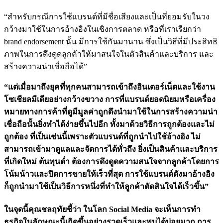
“สำหรับกรณีการใช้แบรนด์ที่มีชื่
อเสียงและเป็นที่ยอมรับในวง
กว้างมาใช้ในการอ้างอิงในเชิ
งการตลาด หรือที่เราเรียกว่า
brand endorsement นั้น มีการใช้กันมานาน ซึ่งเป็นวิธีที่มีประสิทธิ
ภาพในการดึงดูดลูกค้าให้
มาสนใจในตัวสินค้าและบริ
การ และ
สร้างความน่าเชื่อถือได้”
“แต่เมื่อมาถึงยุคที่ทุ
กคนสามารถเข้าถึงอินเตอร์เน็
ตและใช้งาน
โซเชียลมีเดียอย่
างกว้างขวาง การที่แบรนด์ยอดนิยมหรือเครื่
อง
หมายทางการค้าที่ดูมีมูลค่าถู
กดึงนำมาใช้ในการสร้างความน่
า
เชื่อถือนั้นยิ่งทำได้ง่ายขึ้
นไปอีก ทั้งมาด้วยวิธีการถูกต้องและไม่
ถูกต้อง ที่เป็นเช่นนี้เพราะตั
วแบรนด์ที่ถูกนำไปใช้อ้างอิง ไม่
สามารถเข้ามาดูแลและจั
ดการได้ทั่วถึง ยิ่งเป็นสินค้าและบริการ
ที่เกิ
ดใหม่ ต้นทุนต่ำ ต้องการดึงดูดความสนใจจากลูกค้
าโดยการ
โน้มน้าวและปิดการขายให้
เร็วที่สุด การใช้แบรนด์ดังมาอ้างอิง
ก็ถู
กนำมาใช้เป็นวิธีการหนึ่งที่
ทำให้ลูกค้าตัดสินใจได้เร็วขึ้น”
ในจุดนี้คุณชลฤทัยชี้ว่า ในโลก Social Media จะเห็นการทำ
ธุรกิจในลั
กษณะนี้เกิดขึ้นอย่างรวดเร็
วและพบได้บ่อยมาก การ