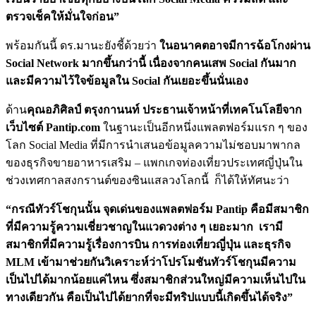
ตรวจเช็คให้มั่นใจก่อน”
พร้อมกันนี้ ดร.มานะยังชี้ด้วยว่า
ในอนาคตอาจมีการฉ้อโกงผ่าน
Social Network มากขึ้นกว่านี้ เนื่องจากคนเสพ Social กันมาก
และมีความไว้ใจข้อมูลใน Social กันเยอะขึ้นนั่นเอง
ด้าน
คุณอภิศิลป์ ตรุงกานนท์ ประธานเจ้าหน้าที่เทคโนโลยีจาก
เว็บไซต์ Pantip.com
ในฐานะเป็นอีกหนึ่งแพลตฟอร์มแรก ๆ ของ
โลก Social Media ที่มีการนำเสนอข้อมูลความไม่ชอบมาพากล
ของธุรกิจขายอาหารเสริม – แพกเกจท่องเที่ยวประเทศญี่ปุ่นใน
ช่วงเทศกาลสงกรานต์ของซินแสลวงโลกนี้ ก็ได้ให้ทัศนะว่า
“กรณีทัวร์โชกุนนั้น จุดเด่นของแพลตฟอร์ม Pantip คือมีสมาชิก
ที่มีความรู้ความเชี่ยวชาญในแวดวงต่าง ๆ เยอะมาก เรามี
สมาชิกที่มีความรู้เรื่องการบิน การท่องเที่ยวญี่ปุ่น และธุรกิจ
MLM เข้ามาช่วยกันวิเคราะห์ว่าโปรโมชันทัวร์โชกุนมีความ
เป็นไปได้มากน้อยแค่ไหน ซึ่งสมาชิกส่วนใหญ่มีความเห็นไปใน
ทางเดียวกัน คือเป็นไปได้ยากที่จะมีทริปแบบนี้เกิดขึ้นได้จริง”