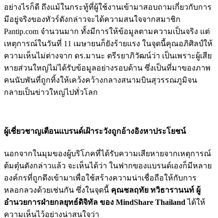
อย่างไรก็ดี ถึงแม้ในกระทู้ที่ผู้ใช้งานเข้ามาสอบถามเกี่ยวกับการ
มีอยู่จริงของทัวร์ดังกล่าวจะได้ความสนใจจากสมาชิก
Pantip.com จำนวนมาก ทั้งมีการให้ข้อมูลตามความเป็นจริง แต่
เหตุการณ์ในวันที่ 11 เมษายนก็ยังร้ายแรง ในจุดนี้คุณอภิศิลป์ให้
ความเห็นไม่ต่างจาก ดร.มานะ ตรีรยาภิวัฒน์ว่า เป็นเพราะผู้เสีย
หายส่วนใหญ่ไม่ได้รับข้อมูลอย่างรอบด้าน ซึ่งเป็นที่มาของภาพ
คนนับพันที่ถูกทิ้งให้เคว้งคว้างกลางสนามบินสุวรรณภูมิจน
กลายเป็นข่าวใหญ่ไปทั่วโลก
ผู้เชี่ยวชาญเตือนแบรนด์เฝ้าระวังถูกอ้างอิงหาประโยชน์
นอกจากในมุมของผู้บริโภคที่ได้รับความเสียหายจากเหตุการณ์
ต้มตุ๋นดังกล่าวแล้ว จะเห็นได้ว่า ในฟากของแบรนด์เองก็มีหลาย
องค์กรที่ถูกดึงเข้ามาเพื่อใช้สร้างความน่าเชื่อถือให้กับการ
หลอกลวงด้วยเช่นกัน ซึ่งในจุดนี้
คุณชลฤทัย ทวิธารานนท์ ผู้
อำนวยการฝ่ายกลยุทธ์ดิจิทัล ของ
MindShare Thailand
ได้ให้
ความเห็นไว้อย่างน่าสนใจว่า