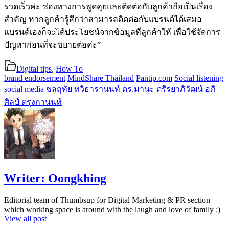
รวดเร็วค่ะ ช่องทางการพูดคุยและติดต่อกับลู
กค้าถือเป็นเรื่อง
สำคัญ หากลูกค้ารู้สึกว่าสามารถติดต่
อกับแบรนด์ได้เสมอ
แบรนด์เองก็จะได้ประโยชน์จากข้
อมูลที่ลูกค้าให้ เพื่อใช้จัดการ
ปัญหาก่อนที่
จะขยายต่อค่ะ”
Digital tips
,
How To
brand endorsement
MindShare Thailand
Pantip.com
Social listening
social media
ชลฤทัย ทวิธารานนท์
ดร.มานะ ตรีรยาภิวัฒน์
อภิ
ศิลป์ ตรุงกานนท์
Writer:
Oongkhing
Editorial team of Thumbsup for Digital Marketing & PR section
which working space is around with the laugh and love of family :)
View all post