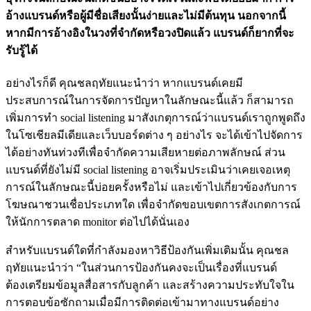
อ้างแบรนด์หรือผู้มีชื่อเสี
ยงนั้นง่ายและไม่มีต้นทุน นอกจากนี้
หากมีการอ้างอิงในวงที่
จำกัดหรือวงปิดแล้ว แบรนด์ก็ยากที่จะ
รับรู้ได้
อย่างไรก็ดี คุณชลฤทัยแนะนำว่า หากแบรนด์เคยมี
ประสบการณ์
ในการจัดการปัญหาในลักษณะนี้แล้
ว ก็สามารถ
เพิ่มการทำ social listening มาสังเกตุการณ์ว่าแบรนด์เราถู
กพูดถึง
ในโซเชียลมีเดียและเว็
บบอร์ดต่าง ๆ อย่างไร จะได้เข้
าไปจัดการ
ได้อย่างทันท่วงทีเพื่
อจำกัดความเสียหายต่อภาพลักษณ์ ส่วน
แบรนด์ที่ยังไม่มี social listening อาจเริ่มประเมินว่าเคยเจอเหตุ
การณ์ในลักษณะนี้บ่อยครั้งหรื
อไม่ และเข้าไปเกี่ยวข้องกั
บการ
โฆษณาชวนเชื่อประเภทใด เพื่อจำกัดขอบเขตการสังเกตการณ์
ให้นักการตลาด monitor ต่อไปได้นั่นเอง
สำหรับแบรนด์ใดที่กำลังมองหาวิธีป้องกันเพิ่มเติมนั้น คุณชล
ฤทัยแนะนำว่า “ในส่วนการป้องกันคงจะเป็นเรื่
องที่แบรนด์
ต้องเตรียมข้อมูลสื่
อสารกับลูกค้า และสร้างความประทั
บใจใน
การตอบข้อซักถามเมื่อมี
การติดต่อเข้ามาทางแบรนด์อย่
าง