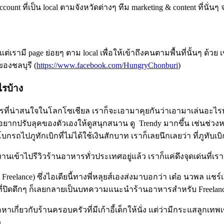
ount ที่เป็น local ตามจังหวัดต่างๆ ทีม marketing & content ที่นั่นๆ
 แต่เรามี page ย่อยๆ ตาม local เพื่อให้เข้าถึงคนตามพื้นที่นั้นๆ ด้ว
ของชลบุรี (
https://www.facebook.com/HungryChonburi
)
ไรบ้าง
รที่น่าสนใจในโลกโซเชียล เราก็จะเอามาคุยกันว่าเอามาเล่นอะไรบ้า
ราอยากปรับลุคของตัวเองให้ดูสนุกสนาน ดู Trendy มากขึ้น เช่นช่วงห
บกรถไปภูทักเบิกที่ไม่ได้ใช้เงินสักบาท เราก็เลยนึกเลยว่า ที่ภูทับเ
านเข้าไปรีวิวร้านอาหารทั่วประเทศอยู่แล้ว เราก็แค่ดึงจุดเด่นที่เราม
ับ Freelance) ซึ่งไอเดียนี้ทางพี่หลุยส์เองส่งมาบอกว่า เต๋อ นวพล 
้านที่ปิดดึกๆ ก็เลยกลายเป็นบทความแนะนำร้านอาหารสำหรับ Freelan
าเกี่ยวกับร้านครอบครัวที่มีเก้าอี้เด็กให้นั่ง แต่ว่ามีกระแสลูกเท
ว