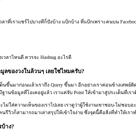
วลาที่เราแชร์ไปบางทีก็ปังบ้าง แป้กบ้าง ที่แป้กเพราะคนบน Faceb
่วงเวลาไหนดี ควรจะ Hashtag อะไรดี
มูลของวงในล้วนๆ เลยใช่ไหมครับ?
ด็นขึ้นมาก่อนแล้วเราถึง Query ขึ้นมา อีกอย่างเราค่อนข้างเสพย์ติ
านข้อมูลที่โอเคอยู่แล้ว เราแค่จับ Point ให้เข้ามาสู่ประเด็นที่
บจะไม่ใส่ความเห็นของเราไปเลย เราดูว่าผู้ใช้งานเขาชอบ-ไม่ชอบอะไ
คนรีวิวก็สามารถมาเล่าสรุปให้เข้าใจง่าย ซึ่งจุดนี้คือสิ่งที่ทำให้เรา
รบ้าง?