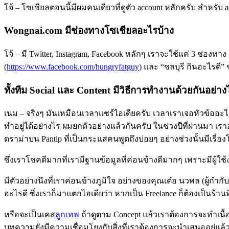
โจ้ – โซเชียลตอนนี้มีผมคนเดียวที่ดูตัว account หลักครับ สำหรับ acc
Wongnai.com มีช่องทางโซเชียลอะไรบ้าง
โจ้ – มี Twitter, Instagram, Facebook หลักๆ เราจะใช้แค่ 3 ช่องทาง
(
https://www.facebook.com/hungryfatguy
) และ “ชลบุรี กินอะไรดี” 
ทั้งทีม Social และ Content มีวิธีการทำงานด้วยกันอย่าง
เนม – จริงๆ มันเหมือนเวลาแชร์ไอเดียครับ เวลาเราเจอหัวข้ออะไ
ทำอยู่ได้อย่างไร ผมยกตัวอย่างแล้วกันครับ ในช่วงปีที่ผ่านมา เ
ดราม่าบน Pantip ที่เป็นกระแสคนพูดถึงบ่อยๆ อย่างช่วงนั้นมีเรื่องโ
ซึ่งเราโชคดีมากที่เรามีฐานข้อมูลที่ค่อนข้างดีมากๆ เพราะมีผู้ใช้ง
มีตัวอย่างนึงที่เราค่อนข้างภูมิใจ อย่างของคุณเต๋อ นวพล (ผู้กำก
อะไรดี ซึ่งเราก็มาแตกไอเดียว่า หากเป็น Freelance ก็ต้องเป็นร
หรือจะเป็นเคส
ลูกเทพ
ถ้าดูตาม Concept แล้วเราต้องการจะทำเนื้อห
บทความยังมีความเชื่อมโยงกับสิ่งที่เราต้องการจะนำเสนออยู่แล้