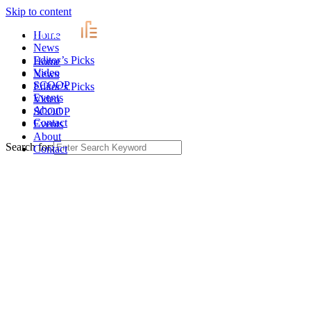
Skip to content
Home
News
Editor’s Picks
Home
Video
News
SCOOP
Editor’s Picks
Events
Video
About
SCOOP
Contact
Events
About
Search for:
Contact