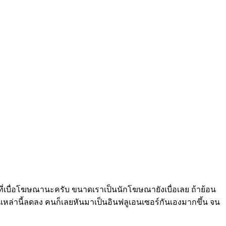
่เบื่อโฆษณานะครับ ขนาดเราเป็นนักโฆษณายังเบื่อเลย ถ้าย้อน
นเหล่านี้ลดลง คนก็เลยหันมาเป็นอินฟลูเอนเซอร์กันเองมากขึ้น จน