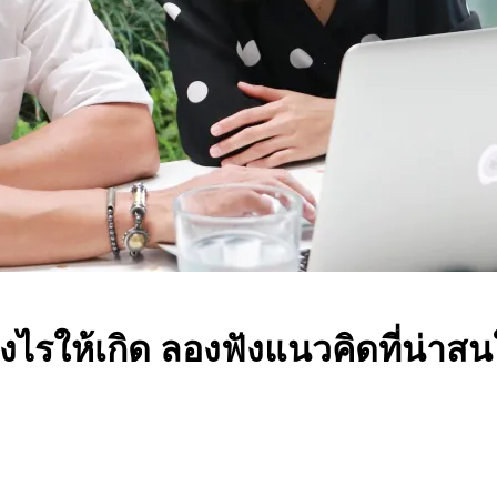
างไรให้เกิด ลองฟังแนวคิดที่น่า