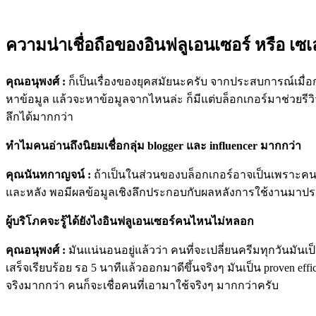
ความน่าเชื่อถือของอินฟลูเอนเซอร์ หรือ เซเล
คุณอนุพงศ์ :
ก็เป็นเรื่องของยุคสมัยนะครับ จากประสบการณ์เมื่อก่
หาข้อมูล แล้วจะหาข้อมูลจากไหนล่ะ ก็มีแต่บล็อกเกอร์มาช่วยรีว
ลึกได้มากกว่า
ทำไมคนอ่านถึงนิยมเชื่อกลุ่ม blogger และ influencer มากกว่า
คุณ
นันทกาญจน์ :
ถ้าเป็นในส่วนของบล็อกเกอร์อาจเป็นเพราะคนกลุ
และหลัง พอมีผลข้อมูลเชิงลึกประกอบกับผลหลังการใช้งานมาประก
ผู้บริโภคจะรู้ได้ยังไงอินฟลูเอนเซอร์คนไหนไม่หลอก
คุณอนุพงศ์ :
มันแน่นอนอยู่แล้วว่า คนที่จะเปลี่ยนครีมทุกวันมันเป็
เสร็จเรียบร้อย รอ 5 นาทีแล้วออกมาดีขึ้นจริงๆ มันเป็น proven effi
จริงมากกว่า คนก็จะเชื่อคนที่เอามาใช้จริงๆ มากกว่าครับ