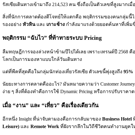
รัสเซียเดินทางเข้ามาถึง 214,523 คน ซึ่งถือเป็นตัวเลขที่สูงมากเ
สิ่งที่นักการตลาดต้องตีโจทย์ให้แตกคือ พฤติกรรมของคนกลุ่มนี้ไ
รองอย่าง
หัวหิน
และ
เกาะช้าง
กำลังมาแรงด้วยยอดค้นหาที่เพิ่มข
พฤติกรรม “ฉับไว” ที่ท้าทายระบบ Pricing
ลืมทฤษฎีการจองล่วงหน้าข้ามปีไปได้เลย เพราะเทรนด์ปี 2568 คื
โลกเป็นการมองหาแบบใกล้วันเดินทาง
แต่ที่พีคที่สุดคือในกลุ่มนักท่องเที่ยวรัสเซีย ตัวเลขนี้พุ่งสูงถึง
95%
นัยยะทางการตลาดคืออะไร? มันหมายความว่า Customer Journey สั้
ง่าย ๆ สิ่งที่ต้องทำคือการใช้ Dynamic Pricing หรือการปรับราค
เมื่อ “งาน” และ “เที่ยว” คือเรื่องเดียวกัน
อีกหนึ่ง Insight ที่น่าจับตามองคือการกลับมาของ
Business Hotel
ท
Leisure)
และ
Remote Work
ที่ฝังรากลึกในวิถีชีวิตคนทำงานยุคใ