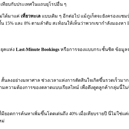
มื่อเทียบกับประเทศในแถบยุโรปอื่น ๆ
ม่ได้มาแค่
เที่ยวทะเล
แบบเดิม ๆ อีกต่อไป แม้ภูเก็ตจะยังครองแชมป์ 
ึ้น 15% และ 8% ตามลำดับ สะท้อนให้เห็นว่าพวกเขากำลังมองหา Exp
อยุคแห่ง
Last-Minute Bookings
หรือการจองแบบกระชั้นชิด ข้อมูลจา
นลงอย่างมหาศาล ช่วงเวลาแห่งการตัดสินใจเกิดขึ้นรวดเร็วมาก ธุร
าตามความต้องการของตลาดแบบเรียลไทม์ เพื่อดึงดูดลูกค้ากลุ่มนี้ใ
ี่มียอดการค้นหาเพิ่มขึ้นโดดเด่นถึง 40% เมื่อเทียบรายปี นี่ไม่ใช
หม่