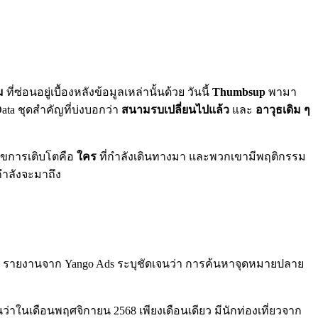
ม
ที่ซ่อนอยู่เบื้องหลังข้อมูลเหล่านั้นด้วย วันนี้
Thumbsup
พามา
ta ชุดสำคัญที่บ่งบอกว่า
สนามรบเปลี่ยนไปแล้ว
และ
อาวุธเดิม ๆ
วเลขการเติบโตคือ
ใคร
ที่กำลังเดินทางมา และพวกเขามีพฤติกรรม
่กำลังจะมาถึง
ี รายงานจาก Yango Ads ระบุชัดเจนว่า การค้นหาจุดหมายปลาย
นว่าในเดือนพฤศจิกายน 2568 เพียงเดือนเดียว มีนักท่องเที่ยวจาก