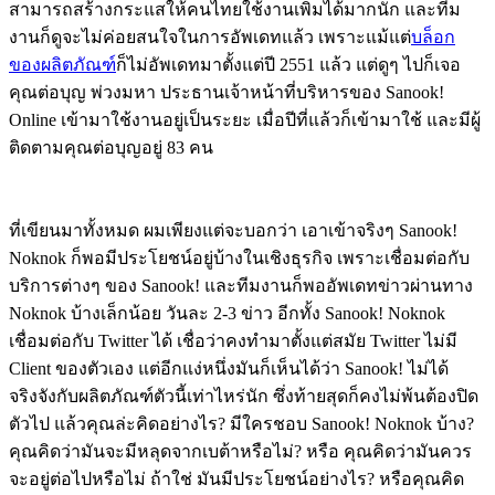
สามารถสร้างกระแสให้คนไทยใช้งานเพิ่มได้มากนัก และทีม
งานก็ดูจะไม่ค่อยสนใจในการอัพเดทแล้ว เพราะแม้แต่
บล็อก
ของผลิตภัณฑ์
ก็ไม่อัพเดทมาตั้งแต่ปี 2551 แล้ว แต่ดูๆ ไปก็เจอ
คุณต่อบุญ พ่วงมหา ประธานเจ้าหน้าที่บริหารของ Sanook!
Online เข้ามาใช้งานอยู่เป็นระยะ เมื่อปีที่แล้วก็เข้ามาใช้ และมีผู้
ติดตามคุณต่อบุญอยู่ 83 คน
ที่เขียนมาทั้งหมด ผมเพียงแต่จะบอกว่า เอาเข้าจริงๆ Sanook!
Noknok ก็พอมีประโยชน์อยู่บ้างในเชิงธุรกิจ เพราะเชื่อมต่อกับ
บริการต่างๆ ของ Sanook! และทีมงานก็พออัพเดทข่าวผ่านทาง
Noknok บ้างเล็กน้อย วันละ 2-3 ข่าว อีกทั้ง Sanook! Noknok
เชื่อมต่อกับ Twitter ได้ เชื่อว่าคงทำมาตั้งแต่สมัย Twitter ไม่มี
Client ของตัวเอง แต่อีกแง่หนึ่งมันก็เห็นได้ว่า Sanook! ไม่ได้
จริงจังกับผลิตภัณฑ์ตัวนี้เท่าไหร่นัก ซึ่งท้ายสุดก็คงไม่พ้นต้องปิด
ตัวไป แล้วคุณล่ะคิดอย่างไร? มีใครชอบ Sanook! Noknok บ้าง?
คุณคิดว่ามันจะมีหลุดจากเบต้าหรือไม่? หรือ คุณคิดว่ามันควร
จะอยู่ต่อไปหรือไม่ ถ้าใช่ มันมีประโยชน์อย่างไร? หรือคุณคิด