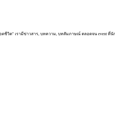
อดชีวิต" เรามีข่าวสาร, บทความ, บทสัมภาษณ์ ตลอดจน event ที่นัก