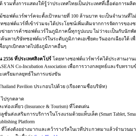
รวมทั้งการแสดงให้รู้ว่าประเทศไทยเป็นประเทศที่เอื้อต่อการผลิตซ
ม้ซอฟต์แวร์พาร์คจะตั้งเป้าหมายที่ 100 ล้านบาท จะเป็นจำนวนที่ไม
ริษัทซอฟต์แวร์ที่เข้าร่วมจะได้ประโยชน์เพิ่มเติมจากการจัดการของซ
รือข่ายการค้าซอฟต์แวร์ในภูมิภาคนี้ทุกรูปแบบ ไม่ว่าจะเป็นกับน
รค้นหาบริษัทซอฟต์แวร์ในระดับภูมิภาคเอเชียตะวันออกเฉียงใต้ เ
่อบุกเบิกตลาดไปยังภูมิภาคอื่นๆ
น 2556 ที่ประเทศสิงคโปร์
โดยทางซอฟต์แวร์พาร์คได้ประสานงานเพ
รือ ASEAN Co-Incubation Association เพื่อการวางกลยุทธ์และรับทรา
ละเตรียมกลยุทธ์ในการแข่งขัน
Thailand Pavilion ประกอบไปด้วย (เรียงตามชื่อบริษัท)
n ไปรุกตลาด
งเที่ยว (Insurance & Tourism) ที่โดดเด่น
ลูชั่นส่งเสริมการบริการในโรงแรมด้วยแท็บเล็ต (Smart Tablet, Sm
blishing Platform
em ที่โด่งดังอย่างมากและคว้ารางวัลในเวทีประกวดมาแล้วจำนวนม