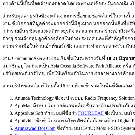
ทางด้านนี้เป็นที่จดจำของตลาด โดยเฉพาะเอเชียตะวันออกเฉียงใต้ 
สำหรับมูลค่าธุรกิจซึ่งจะเกิดจากการซื้อขายซอฟต์แวร์ในงานนี้ แ
งาน ซึ่งโอกาสที่มูลค่าจะมากกว่านี้มีสูงมาก นอกจากนั้นสิ่งที่บ
กว่ารายอื่นๆ ซึ่งจะส่งผลดีทางธุรกิจ และสามารถสร้างเข้าถึงเค
ต่างๆ รวมถึงกลุ่มลูกค้าองค์กรในต่างประเทศ และที่สำคัญคือกา
ความร่วมมือในด้านเอ้าท์ซอร์สซิ่ง และการทำการตลาดร่วมกันเพื
งาน CommunicAsia 2013 จะเริ่มขึ้นในระหว่างวันที่
18-21 มิถุนาย
สมาชิกอยู่ ไม่ว่าจะเป็น Asia Oceania Software Park Alliance ห
บริษัทซอฟต์แวร์ไทย, เพื่อให้เตรียมตัวในการเจรจาทางการค้าแ
ส่วนบริษัทซอฟต์แวร์ไทยทั้ง 16 รายที่จะเข้าร่วมในพื้นที่จัดแสดง 
Anunda Technology ซึ่งจะนำระบบ Radio Frequency Solutio
AppMan มีระบบโมบายล์แอพพลิเคชั่นทางด้านประกันภัยและท่อ
Appsolute Soft ทำระบบที่ชื่อว่า
FOURLEAF
ซึ่งเป็นระบบโซ
Apptividia ซึ่งทำโปรแกรมโทรศัพท์มือถือทางด้าน Digital Pu
Arunsawad Dot Com
ซึ่งทำระบบ iLertU: Mobile SOS Syst