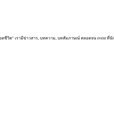
อดชีวิต" เรามีข่าวสาร, บทความ, บทสัมภาษณ์ ตลอดจน event ที่นัก