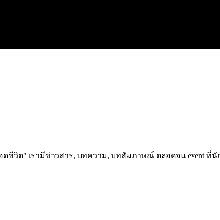
อดชีวิต" เรามีข่าวสาร, บทความ, บทสัมภาษณ์ ตลอดจน event ที่นัก