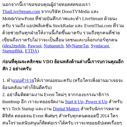
นอกจากนี้เราขอขอบคุณผู้ถ่ายทอดสดของเรา
ThaiLiveStream.com
จากบริษัท DoooTVMedia และ
MobileViewPoint ที่ช่วยบันทึกภาพและทำ LiveStream ด้วยนะ
ครับ รวมถึง แอปพลิเคชั่น StockRadar และ EventThai.com ที่ร่วม
ด้วยช่วยกันทุกฝ่ายให้งานนี้เกิดขึ้นมาครับ รวมถึงทุกคนที่ช่วย
เขียนถึงเราครับไม่ว่าจะเป็นสื่อมวลชนและบล็อกเกอร์ทุกคน
(
idea2mobile
,
Pawoot
,
Nuttaputch
,
MyNameTai
,
Syndacast
,
StartupBkk
,
ETDA
)
ก่อนที่คุณจะคลิกชม VDO ย้อนหลังด้านล่างนี้เรารบกวนคุณอีก
สัก 2 อย่างครับ
1. ทำ
แบบสำรวจ
ให้เราหน่อยนะครับ (หรือใครเพิ่งผ่านมาเจอจะ
ย้อนหลังมาทำก็ยินดีครับ)
2. อย่าลืมติดตามงาน Event ใหม่ๆ จากกองบรรณาธิการ
thumbsup อีก เราจะทยอยจัดงาน
Start it Up, Power it Up
สำหรับ
ชาว Tech Startup และงาน
Digital Matters
สำหรับนักการตลาด
ดิจิทัล ตลอดจน Event พิเศษๆ สำหรับทุกคนตลอดปี 2014 ใคร
สนใจร่วมสนับสนุนก็ติดต่อเราได้ครับ เราจะทยอยอัปเดตเรื่อยๆ