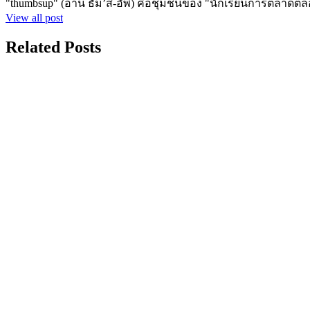
"thumbsup" (อ่าน ธั๊ม’ส-อัพ) คือชุมชนของ "นักเรียนการตลาดตล
View all post
Related Posts