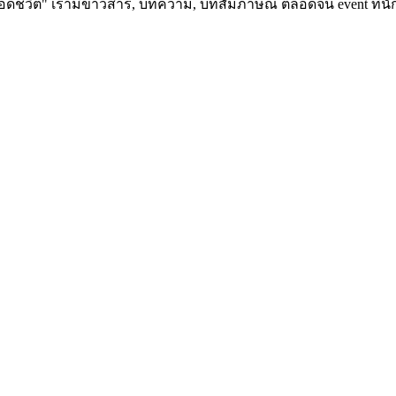
อดชีวิต" เรามีข่าวสาร, บทความ, บทสัมภาษณ์ ตลอดจน event ที่นัก