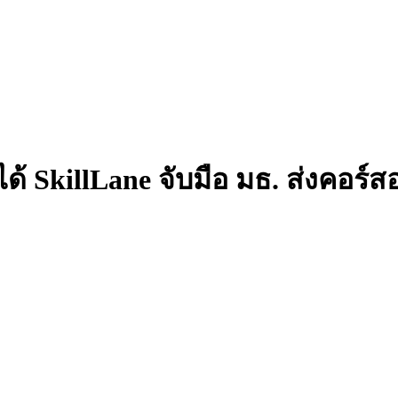
ทได้ SkillLane จับมือ มธ. ส่งคอ