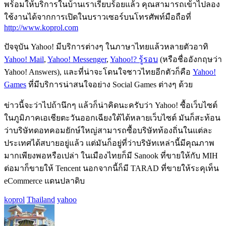
พร้อมให้บริการในบ้านเราเรียบร้อยแล้ว คุณสามารถเข้าไปลอง
ใช้งานได้จากการเปิดในบราวเซอร์บนโทรศัพท์มือถือที่
http://www.koprol.com
ปัจจุบัน Yahoo! มีบริการต่างๆ ในภาษาไทยแล้วหลายตัวอาทิ
Yahoo! Mail
,
Yahoo! Messenger
,
Yahoo!? รู้รอบ
(หรือชื่ออังกฤษว่า
Yahoo! Answers), และที่น่าจะโดนใจชาวไทยอีกตัวก็คือ
Yahoo!
Games
ที่มีบริการน่าสนใจอย่าง Social Games ต่างๆ ด้วย
ข่าวนี้จะว่าไปถ้านึกๆ แล้วก็น่าคิดนะครับว่า Yahoo! ซื้อเว็บไซต์
ในภูมิภาคเอเชียตะวันออกเฉียงใต้ได้หลายเว็บไซต์ มันก็สะท้อน
ว่าบริษัทดอทคอมยักษ์ใหญ่สามารถซื้อบริษัทท้องถิ่นในแต่ละ
ประเทศได้สบายอยู่แล้ว แต่มันก็อยู่ที่ว่าบริษัทเหล่านี้มีคุณภาพ
มากเพียงพอหรือเปล่า ในเมืองไทยก็มี Sanook ที่ขายให้กับ MIH
ต่อมาก็ขายให้ Tencent นอกจากนี้ก็มี TARAD ที่ขายให้ระคุเท็น
eCommerce แดนปลาดิบ
koprol
Thailand
yahoo