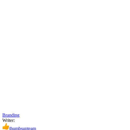
Branding
Writer:
thumbsupteam