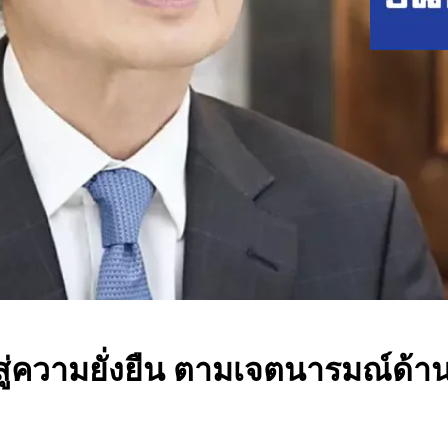
สู่ความยั่งยืน ตามเจตนารมณ์ด้