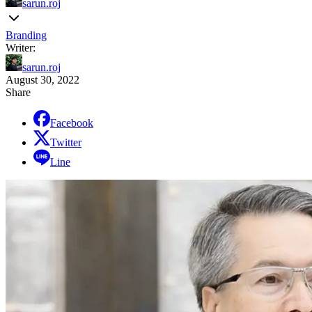
sarun.roj
Branding
Writer:
sarun.roj
August 30, 2022
Share
Facebook
Twitter
Line