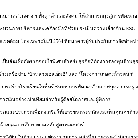
นภาคส่วนต่าง ๆ ทั้งลูกค้าและสังคม ให้สามารถมุ่งสู่การพัฒนาอย่
ะบวนการบริหารและเครื่องมือที่ช่วยประเมินความเสี่ยงด้าน ESG
วดล้อม โดยเฉพาะในปี 2564 ที่ธนาคารผู้รับประกันการจัดจำหน่าย (
เป็นสินเชื่ออัตราดอกเบี้ยพิเศษสำหรับธุรกิจที่ต้องการลงทุนด้านธุร
างเครือข่าย ‘บัวหลวงเอสเอ็มอี’ และ ‘โครงการเกษตรก้าวหน้า’
การสร้างโรงเรียนในพื้นที่ชนบท การพัฒนาศักยภาพบุคลากรครู แ
ารเงินอย่างเท่าเทียมสำหรับผู้ด้อยโอกาสและผู้พิการ
จกรรมและประกวดเพื่อส่งเสริมให้เยาวชนตระหนักและเห็นคุณค่า
สนับสนุนการศึกษาตามหลักสูตรคณะสงฆ์
ตอย่างยั่งยืน ในด้าน ESG แต่กระบวนการเหล่านี้ธนาคารคงไม่สา