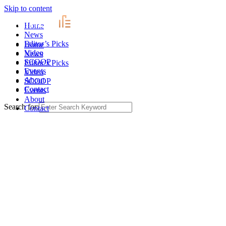
Skip to content
Home
News
Editor’s Picks
Home
Video
News
SCOOP
Editor’s Picks
Events
Video
About
SCOOP
Contact
Events
About
Search for:
Contact