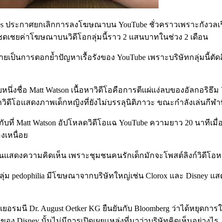
Games ประกาศยกเลิกการลงโฆษณาบน YouTube ชั่วคราวเพราะกังวลเรื่อง
 จะชดเชยค่าโฆษณาบนวิดีโอกลุ่มนี้ราว 2 แสนบาทในช่วง 2 เดือน
กลายเป็นการตอกย้ำปัญหาเรื้อรังของ YouTube เพราะบริษัทกลุ่มนี้
ายหนึ่งชื่อ Matt Watson เนื้อหาวิดีโอคือการตีแผ่แง่ลบของอัลกอริธ
หาวิดีโอแสดงภาพเด็กหญิงที่ยังไม่บรรลุนิติภาวะ ขณะกำลังเล่นกีฬาท
บที่ Matt Watson อัปโหลดวิดีโอแฉ YouTube ความยาว 20 นาทีเมื่อว
องเหนื่อย
นแสดงความคิดเห็น เพราะชุมชนคนรักเด็กมักจะโพสต์ลิงก์วิดีโอหลายร
ของกลุ่ม pedophilia มีโฆษณาจากบริษัทใหญ่เช่น Clorox และ Disney 
ิเยอรมนี Dr. August Oetker KG ยืนยันกับ Bloomberg ว่าได้หย
หวของ Disney นั้นไม่มีการเปิดเผยแหล่งที่มาว่าบริษัทคิดเห็นอย่างไร