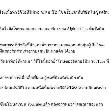
เนื้อหาวิดีโอที่ไม่เหมาะสม นี่ไม่ใช่ครั้งแรกที่บริษัทใหญ่ตัดสิน
ตัดสินใจดึงโฆษณาออกจากอาณาจักรของ Alphabet Inc. ต้นสังกัด
ึม YouTube ที่กำลังชี้นำและอำนวยความสะดวกแก่กลุ่มผู้เป็นโรค
ี่แสดงสัดส่วนร่างกาย เช่น ยิมนาสติก ได้ง่าย
ันอาทิตย์ที่ผ่านมา วิดีโอนี้ตอกย้ำโทษของอัลกอริทึม YouTube ที่
ายการเพื่อเอื้อเฟื้อแก่ผู้ชมที่มีรสนิยมเดียวกัน
แสดงก่อนเล่นวิดีโอ ส่วนหนึ่งเป็นเพราะวิดีโอได้รับความนิยมเพราะ
ุดการใช้งบโฆษณาบน YouTube แล้ว หลังจากพบว่าโฆษณาของพวก