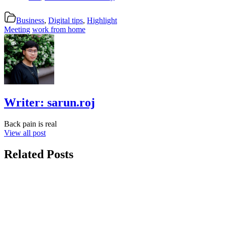
Business
,
Digital tips
,
Highlight
Meeting
work from home
Writer:
sarun.roj
Back pain is real
View all post
Related Posts