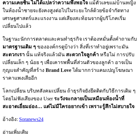
ความเคยชิน ไม่ได้แปลว่าความพึงพอใจ
แม้ตัวเลขแม่บ้านหญิง
ในห้องน้ำชายจะยังคงสูงต่อไปในระยะใกล้ด้วยข้อจำกัดทาง
เศรษฐศาสตร์และแรงงาน แต่เสียงสะท้อนจากผู้บริโภคเริ่ม
เปลี่ยนไปแล้ว
ในฐานะนักการตลาดและคนทำธุรกิจ เราต้องหมั่นตั้งคำถามกับ
มาตรฐานเดิม ๆ
ขององค์กรดูบ้างว่า สิ่งที่เราทำอยู่เพราะมัน
สะดวกเรา
นั้น แท้จริงแล้วมัน
สะดวกใจลูกค้า
หรือไม่ การปรับ
เปลี่ยนเล็ก ๆ น้อย ๆ เพื่อเคารพพื้นที่ส่วนตัวของลูกค้า อาจเป็น
กุญแจสำคัญที่สร้าง
Brand Love
ได้มากกว่าแคมเปญโฆษณา
ราคาแพงเสียอีก
โลกเปลี่ยน บริบทสังคมเปลี่ยน ถ้าธุรกิจยังยึดติดกับวิธีการเดิม ๆ
โดยไม่ฟังเสียงของ User
ระวังจะกลายเป็นเหมือนห้องน้ำที่
สะอาดเอี่ยมอ่อง… แต่ไม่มีใครอยากเข้า เพราะรู้สึกไม่สบายใจ
อ้างอิง:
Soranews24
อ่านเพิ่มเติม