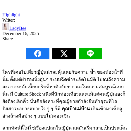
Highlight
Writer:
LadyBee
December 16, 2025
Share
ใครที่เคยไปเที่ยวญี่ปุ่นน่าจะคุ้นเคยกับความ
ล้ำ
ของห้องน้ำที่
นั่น ตั้งแต่ฝารองนั่งอุ่นๆ ระบบฉีดชำระอัตโนมัติ ไปจนถึงความ
สะอาดระดับเนี้ยบกริบที่หาตัวจับยาก แต่ในความสมบูรณ์แบบ
นั้น มี Culture Shock หนึ่งที่นักท่องเที่ยวและแม้แต่คนญี่ปุ่นเองก็
ยังต้องเลิกคิ้ว นั่นคือจังหวะที่คุณผู้ชายกำลังยืนทำธุระที่โถ
ปัสสาวะอย่างสบายใจ จู่ ๆ ก็มี
คุณป้าแม่บ้าน
เดินเข้ามาเช็ดถู
อ่างล้างมือข้าง ๆ แบบไม่เคอะเขิน
ฉากทัศน์นี้ไม่ใช่เรื่องแปลกในญี่ปุ่น แต่มันเริ่มกลายเป็นประเด็น