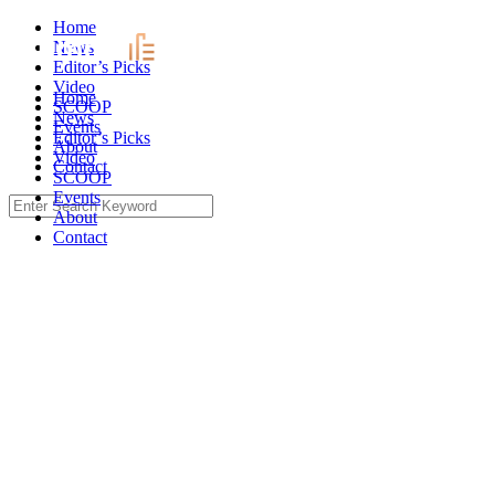
Skip
Home
to
News
content
Editor’s Picks
Video
Home
SCOOP
News
Events
Editor’s Picks
About
Video
Contact
SCOOP
Events
Search
About
for:
Contact