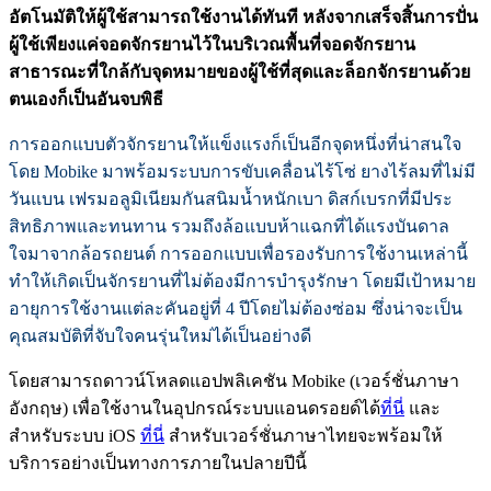
อัตโนมัติให้ผู้ใช้
สามารถใช้งานได้ทันที หลังจากเสร็จสิ้นการปั่น
ผู้ใช้เพียงแค่จอดจักรยานไว้
ในบริเวณพื้นที่จอดจั
กรยาน
สาธารณะที่ใกล้กับจุ
ดหมายของผู้ใช้ที่สุดและล็อกจั
กรยานด้วย
ตนเองก็เป็นอันจบพิธี
การออกแบบตัวจักรยานให้แข็งแรงก็เป็นอีกจุดหนึ่งที่น่าสนใจ
โดย Mobike มาพร้อม
ระบบการขับเคลื่อนไร้โซ่ ยางไร้ลมที่ไม่มี
วันแบน เฟรมอลูมิเนียมกันสนิมน้ำหนั
กเบา ดิสก์เบรกที่มีประ
สิทธิ
ภาพและทนทาน รวมถึงล้อแบบห้าแฉกที่ได้แรงบั
นดาล
ใจมาจากล้อรถยนต์ การออกแบบเพื่อรองรับการใช้
งานเหล่านี้
ทำให้เกิดเป็นจั
กรยานที่ไม่ต้องมีการบำรุงรักษา โดยมีเป้าหมาย
อายุการใช้งานแต่
ละคันอยู่ที่
4
ปีโดยไม่ต้องซ่อม ซึ่งน่าจะเป็น
คุณสมบัติที่จับใจคนรุ่นใหม่ได้เป็นอย่างดี
โดยสามารถดาวน์โหลดแอปพลิเคชัน Mobike (
เวอร์ชั่น
ภาษา
อังกฤษ) เพื่อใช้
งานในอุปกรณ์ระบบแอนดรอยด์ได้
ที่นี่
และ
สำหรับระบบ iOS
ที่นี่
สำหรับเวอร์ชั่นภาษาไทยจะพร้
อมให้
บริการอย่างเป็
นทางการภายในปลายปีนี้