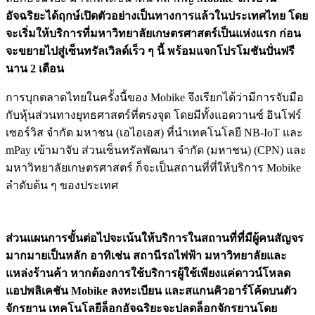
อัจฉริยะได้ฤกษ์เปิดตัวอย่างเป็นทางการแล้วในประเทศไทย โดย
จะเริ่มให้บริการที่มหาวิทยาลัยเกษตรศาสตร์เป็นแห่งแรก ก่อน
จะขยายไปสู่
เซ็นทรัลเวิลด์เร็ว ๆ นี้ พร้อมแจกโปรโมชันปั่นฟรี
นาน 2 เดือน
การบุกตลาดไทยในครั้งนี้ของ Mobike จึงเรียกได้ว่ามีการจับมือ
กับ
หุ้นส่วนทางยุ
ทธศาสตร์ที่ตรงจุด โดยมีทั้งแอดวานซ์ อินโฟร์
เซอร์วิส จำกัด มหาชน (เอไอเอส) ที่นำเทคโนโลยี NB-IoT และ
mPay เข้ามาจับ ส่วนเซ็นทรัลพัฒนา จำกัด (มหาชน) (CPN) และ
มหาวิทยาลัยเกษตรศาสตร์ ก็จะเป็นสถานที่ที่ให้บริการ Mobike
ลำดับต้น ๆ ของประเทศ
ส่วนแผนการขั้นต่อไปจะเน้นให้บริการในสถานที่ที่มีผู้คนสั
ญจร
มากมายเป็นหลัก อาทิเช่น สถานีรถไฟฟ้า มหาวิทยาลัยและ
แหล่งร้านค้า หากต้องการใช้บริการผู้ใช้เพี
ยงแค่ดาวน์โหลด
แอปพลิเคชั
น Mobike ลงทะเบียน และสแกนคิวอาร์โค้ดบนตัว
จักรยาน เทคโนโลยีล็อกอัจฉริยะจะปลดล็อกจั
กรยานโดย