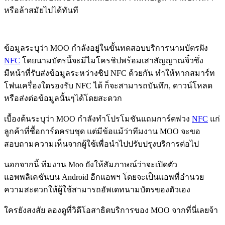
หรือล้าสมัยไปได้ทันที
ข้อมูลระบุว่า MOO กำลังอยู่ในขั้นทดสอบบริการนามบัตรฝัง
NFC
โดยนามบัตรนี้จะมีไมโครชิปพร้อมเสาสัญญาณจิ๋วซึ่ง
มีหน้าที่รับส่งข้อมูลระหว่างชิป NFC ด้วยกัน ทำให้หากสมาร์ท
โฟนเครื่องใดรองรับ NFC ได้ ก็จะสามารถบันทึก, ดาวน์โหลด
หรือส่งต่อข้อมูลนั้นๆได้โดยสะดวก
เบื้องต้นระบุว่า MOO กำลังทำโปรโมชันแถมการ์ดพ่วง
NFC
แก่
ลูกค้าที่ซื้อการ์ดครบชุด แต่มีข้อแม้ว่าทีมงาน MOO จะขอ
สอบถามความเห็นจากผู้ใช้เพื่อนำไปปรับปรุงบริการต่อไป
นอกจากนี้ ทีมงาน Moo ยังให้สัมภาษณ์ว่าจะเปิดตัว
แอพพลิเคชันบน Android อีกแอพฯ โดยจะเป็นแอพที่อำนวย
ความสะดวกให้ผู้ใช้สามารถอัพเดทนามบัตรของตัวเอง
ใครยังสงสัย ลองดูที่วิดีโอสาธิตบริการของ MOO จากที่นี่เลยจ้า