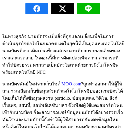
ในทางธุรกิจ นามบัตรจะเป็นสิ่งที่ถูกแลกเปลี่ยนเพื่อในการ
ดำเนินธุรกิจต่อไปในอนาคต แต่ในยุคนี้ที่เป็นยุคแห่งเทคโนโลยี
นามบัตรที่จากเดิมเป็นเพียงแค่กระดาษที่บอกรายละเอียดของ
เราและลวดลาย ในตอนนี้มีการดัดแปลงเพิ่มความสามารถที่
ทำให้บัตรธรรมดากลายเป็นบัตรไฮเทคด้วยการฝังไมโครชิพ
พร้อมเทคโนโลยี NFC
นามบัตรพันธุ์ใหม่จากเว็บไซต์
MOO.com
?ถูกทำออกมาให้ผู้ใช้
สามารถเลือกเก็บข้อมูลส่วนตัวลงในไมโครชิปของนามบัตรได้
โดยเก็บได้ทั้งข้อมูลผลงาน portfolio, ข้อมูลเพลง, วิดีโอ, ลิงก์
เว็บเพจ, แผนที่, แอปพลิเคชัน ฯลฯ ซึ่งเพียงผู้ใช้แตะสมาร์ทโฟน
เข้ากับนามบัตร ก็จะสามารถแชร์ข้อมูลบนบัตรได้อย่างรวดเร็ว
ทันใจ?และนามบัตรนี้ยังทำให้ผู้ใช้สามารถอัพเดทข้อมูลใหม่
หรือลิงก์ใหม่บนเว็บไซต์ได้ตลอดเวลา หมดปัญหานามบัตรเก่า