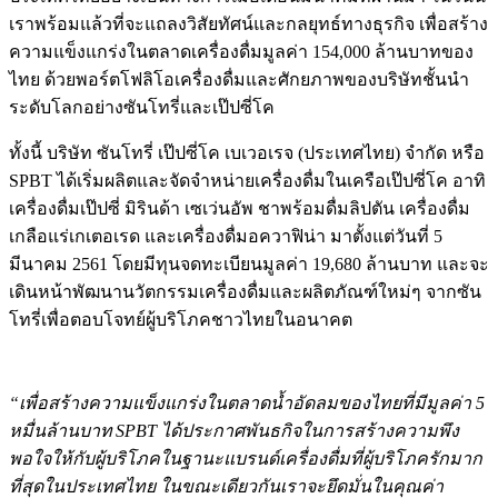
เราพร้อมแล้วที่จะแถลงวิสัยทัศน์และกลยุทธ์ทางธุรกิจ
เพื่อสร้าง
ความแข็งแกร่งในตลาดเครื่องดื่มมูลค่า
154,000
ล้านบาท
ของ
ไทย
ด้วยพอร์ตโฟลิโอเครื่องดื่มและศักยภาพของบริษัทชั้นนำ
ระดับโลกอย่างซันโทรี่และเป๊ปซี่โค
ทั้งนี้
บริษัท
ซันโทรี่
เป๊ปซี่โค
เบเวอเรจ
(
ประเทศไทย
)
จำกัด
หรือ
SPBT
ได้เริ่มผลิตและจัดจำหน่ายเครื่องดื่มในเครือเป๊ปซี่โค
อาทิ
เครื่องดื่มเป๊ปซี่
มิรินด้า
เซเว่นอัพ
ชาพร้อมดื่มลิปตัน
เครื่องดื่ม
เกลือแร่เกเตอเรด
และเครื่องดื่มอควาฟิน่า
มาตั้งแต่วันที่
5
มีนาคม
2561
โดยมีทุนจดทะเบียนมูลค่า
19,680
ล้านบาท
และจะ
เดินหน้าพัฒนานวัตกรรมเครื่องดื่มและผลิตภัณฑ์ใหม่ๆ
จากซัน
โทรี่เพื่อตอบโจทย์ผู้บริโภคชาวไทยในอนาคต
“
เพื่อสร้างความแข็งแกร่งในตลาดน้ำอัดลมของไทยที่มีมูลค่า
5
หมื่นล้านบาท
SPBT
ได้ประกาศพันธกิจในการสร้างความพึง
พอใจให้กับผู้บริโภคในฐานะแบรนด์เครื่องดื่มที่ผู้บริโภครักมาก
ที่สุดในประเทศไทย
ในขณะเดียวกันเราจะยึดมั่นในคุณค่า