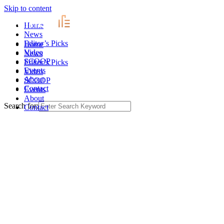
Skip to content
Home
News
Editor’s Picks
Home
Video
News
SCOOP
Editor’s Picks
Events
Video
About
SCOOP
Contact
Events
About
Search for:
Contact