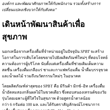
องค์กร
และพัฒนาศักยภาพให้กับพนักงาน
รวมทั้งสร้างการ
เปลี่ยนแปลงเชิงบวกให้กับสังคม
”
เดินหน้าพัฒนาสินค้าเพื่อ
สุขภาพ
นอกเหนือจากเครื่องดื่มที่จำหน่ายอยู่ในปัจจุบัน
SPBT
จะสร้าง
โอกาสในการเติบโตโดยขยายไปยังผลิตภัณฑ์ใหม่ๆ
ที่ตอบโจทย์
ความต้องการผู้บริโภค
นับตั้งแต่เครื่องดื่มที่ช่วยเติมเต็มความ
สดชื่น
เครื่องดื่มเกลือแร่
ชาและกาแฟพร้อมดื่ม
น้ำดื่มบรรจุขวด
และน้ำผลไม้
รวมถึงนวัตกรรมใหม่ๆ
ในอนาคต
โดยผลิตภัณฑ์ล่าสุดของ
SPBT
คือ
มิรินด้า
มิกซ์
–
อิท
เครื่องดื่ม
น้ำอัดลมสองกลิ่นผลไม้ในขวดเดียว
ซึ่งตอบสนองเทรนด์ของวัย
รุ่นโดยเฉพาะผู้ที่ใส่ใจในสุขภาพ
ด้วยสูตรน้ำตาลน้อย
กว่า
6
กรัมต่อ
100
มล
.
และได้รับตราสัญลักษณ์โภชนาการ