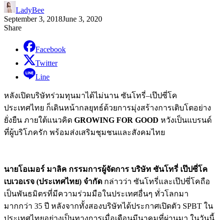
LadyBee
September 3, 2018
June 3, 2020
Share
Facebook
Twitter
Line
หลังเปิดบริษัทร่วมทุนมาได้ไม่นาน
ซันโทรี่
–
เป๊ปซี่โค
ประเทศไทย
ก็เดินหน้า
กลยุทธ์ด้วยการมุ่งสร้างการเติบโตอย่าง
ยั่งยืน ภายใต้แนวคิด
GROWING FOR GOOD
หวังเป็นแบรนด์
ที่ผู้บริโภครัก พร้อมส่งเสริมชุมชนและสังคมไทย
นายโอเมอร์
มาลิค
กรรมการผู้จัดการ
บริษัท
ซันโทรี่
เป๊ปซี่โค
เบเวอเรจ
(
ประเทศไทย
)
จำกัด
กล่าวว่า
ซันโทรี่และเป๊ปซี่โคถือ
เป็นพันธมิตรที่มีความร่วมมือในประเทศอื่นๆ
ทั่วโลกมา
มากกว่า
35
ปี
หลังจากทั้งสองบริษัทได้ประกาศเปิดตัว
SPBT
ใน
ประเทศไทยอย่างเป็นทางการเมื่อเดือนมีนาคมที่ผ่านมา
ในวันนี้