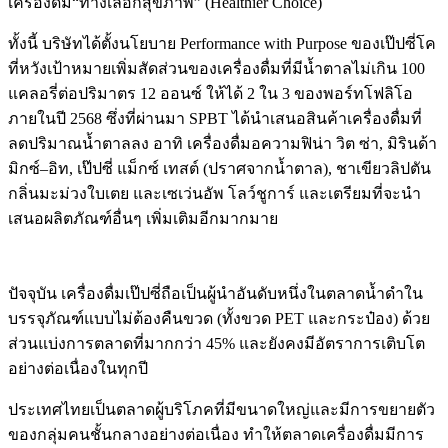
เครื่องดื่ม
“
ทางเลือกสุขภาพ
” (Healthier Choice)
ทั้งนี้ บริษัทได้ตั้ง
นโยบาย
Performance with Purpose
ของเป๊ปซี่โค
ที่หวังเป้าหมายเพิ่มสัดส่วนของเครื่องดื่มที่มีน้ำตาลไม่เกิน
100
แคลอรี่ต่อปริมาตร
12
ออนซ์
ให้ได้
2
ใน
3
ของพอร์ทโฟลิโอ
ภายในปี
2568
ซึ่งที่ผ่านมา
SPBT
ได้นำเสนอสินค้าเครื่องดื่มที่
ลดปริมาณน้ำตาลลง
อาทิ
เครื่องดื่มอความฟิน่า
วิต
ซ่า
,
มิรินด้า
มิกซ์
–
อิท
,
เป๊ปซี่
แม็กซ์
เทสต์
(
ปราศจากน้ำตาล
),
ชาเขียวลิปตัน
กลิ่นมะม่วงใบเตย
และเซเว่นอัพ
โลว์ชูการ์
และเตรียมที่จะนำ
เสนอผลิตภัณฑ์อื่นๆ
เพิ่มเติมอีกมากมาย
ปัจจุบัน เครื่องดื่มเป๊ปซี่ถือเป็นผู้นำอันดับหนึ่งในตลาดน้ำดำใน
บรรจุภัณฑ์แบบไม่ต้องคืนขวด
(
ทั้งขวด PET และกระป๋อง
)
ด้วย
ส่วนแบ่งการตลาดที่มากกว่า
45%
และยังคงมีอัตราการเติบโต
อย่างต่อเนื่องในทุกปี
ประเทศไทยเป็นตลาดผู้บริโภคที่มีขนาดใหญ่และมีการขยายตัว
ของกลุ่มคนชั้นกลางอย่างต่อเนื่อง
ทำให้ตลาดเครื่องดื่มมีการ