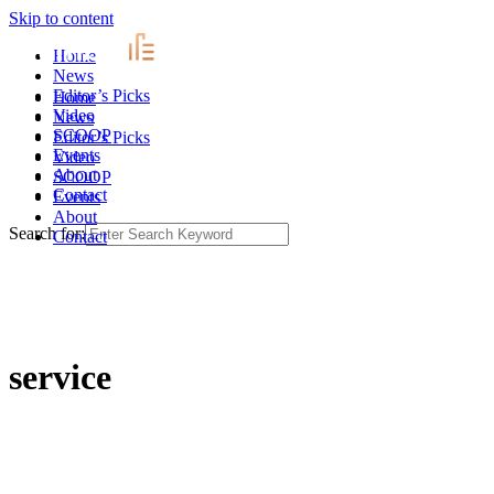
Skip to content
Home
News
Editor’s Picks
Home
Video
News
SCOOP
Editor’s Picks
Events
Video
About
SCOOP
Contact
Events
About
Search for:
Contact
service